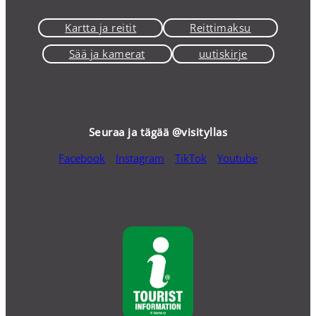
Kartta ja reitit
Reittimaksu
Sää ja kamerat
uutiskirje
Seuraa ja tägää @visityllas
Facebook
Instagram
TikTok
Youtube