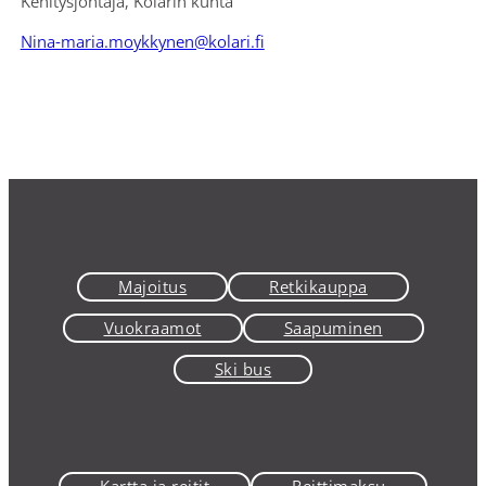
Kehitysjohtaja, Kolarin kunta
Nina-maria.moykkynen@kolari.fi
Majoitus
Retkikauppa
Vuokraamot
Saapuminen
Ski bus
Kartta ja reitit
Reittimaksu