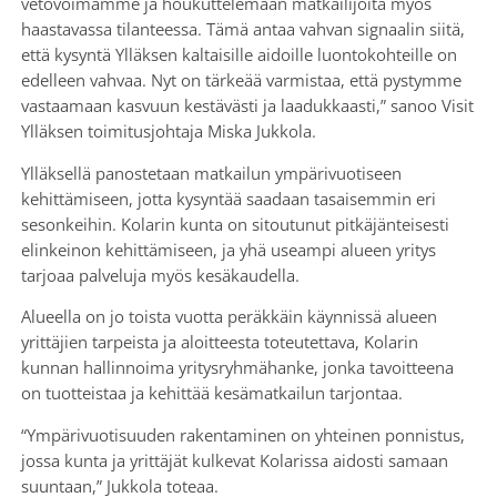
vetovoimamme ja houkuttelemaan matkailijoita myös
haastavassa tilanteessa. Tämä antaa vahvan signaalin siitä,
että kysyntä Ylläksen kaltaisille aidoille luontokohteille on
edelleen vahvaa. Nyt on tärkeää varmistaa, että pystymme
vastaamaan kasvuun kestävästi ja laadukkaasti,” sanoo Visit
Ylläksen toimitusjohtaja Miska Jukkola.
Ylläksellä panostetaan matkailun ympärivuotiseen
kehittämiseen, jotta kysyntää saadaan tasaisemmin eri
sesonkeihin. Kolarin kunta on sitoutunut pitkäjänteisesti
elinkeinon kehittämiseen, ja yhä useampi alueen yritys
tarjoaa palveluja myös kesäkaudella.
Alueella on jo toista vuotta peräkkäin käynnissä alueen
yrittäjien tarpeista ja aloitteesta toteutettava, Kolarin
kunnan hallinnoima yritysryhmähanke, jonka tavoitteena
on tuotteistaa ja kehittää kesämatkailun tarjontaa.
“Ympärivuotisuuden rakentaminen on yhteinen ponnistus,
jossa kunta ja yrittäjät kulkevat Kolarissa aidosti samaan
suuntaan,” Jukkola toteaa.