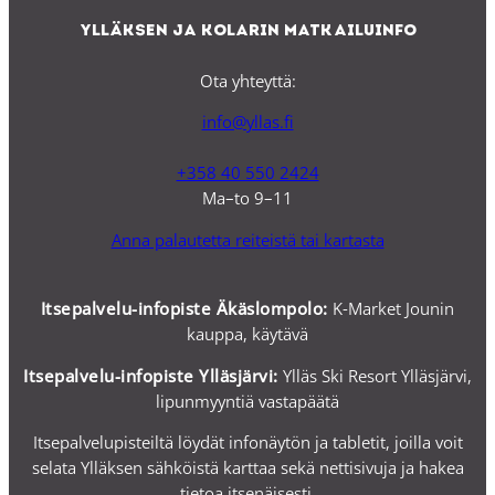
Ylläksen ja Kolarin matkailuinfo
Ota yhteyttä:
info@yllas.fi
+358 40 550 2424
Ma–to 9–11
Anna palautetta reiteistä tai kartasta
Itsepalvelu-infopiste Äkäslompolo:
K-Market Jounin
kauppa, käytävä
Itsepalvelu-i
nfopiste Ylläsjärvi:
Ylläs Ski Resort Ylläsjärvi,
lipunmyyntiä vastapäätä
Itsepalvelupisteiltä löydät infonäytön ja tabletit, joilla voit
selata Ylläksen sähköistä karttaa sekä nettisivuja ja hakea
tietoa itsenäisesti.