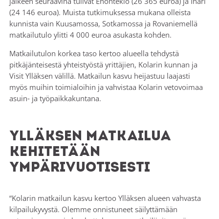
jälkeen seuraavina tulivat Enontekiö (26 365 euroa) ja Inari
(24 146 euroa). Muista tutkimuksessa mukana olleista
kunnista vain Kuusamossa, Sotkamossa ja Rovaniemellä
matkailutulo ylitti 4 000 euroa asukasta kohden.
Matkailutulon korkea taso kertoo alueella tehdystä
pitkäjänteisestä yhteistyöstä yrittäjien, Kolarin kunnan ja
Visit Ylläksen välillä. Matkailun kasvu heijastuu laajasti
myös muihin toimialoihin ja vahvistaa Kolarin vetovoimaa
asuin- ja työpaikkakuntana.
Ylläksen matkailua
kehitetään
ympärivuotisesti
“Kolarin matkailun kasvu kertoo Ylläksen alueen vahvasta
kilpailukyvystä. Olemme onnistuneet säilyttämään