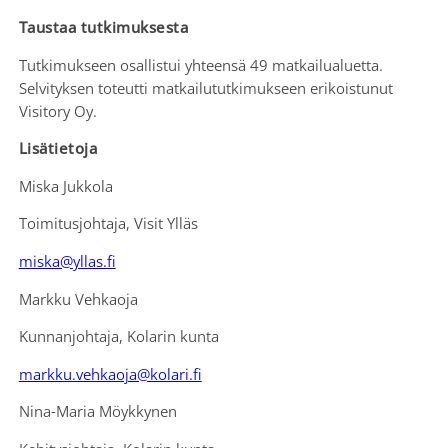
Taustaa tutkimuksesta
Tutkimukseen osallistui yhteensä 49 matkailualuetta.
Selvityksen toteutti matkailututkimukseen erikoistunut
Visitory Oy.
Lisätietoja
Miska Jukkola
Toimitusjohtaja, Visit Ylläs
miska@yllas.fi
Markku Vehkaoja
Kunnanjohtaja, Kolarin kunta
markku.vehkaoja@kolari.fi
Nina-Maria Möykkynen