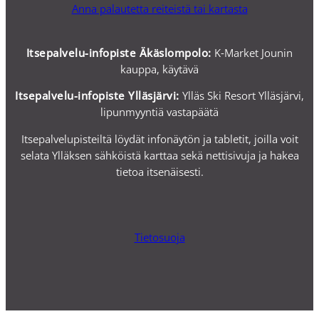
Anna palautetta reiteistä tai kartasta
Itsepalvelu-infopiste Äkäslompolo:
K-Market Jounin
kauppa, käytävä
Itsepalvelu-i
nfopiste Ylläsjärvi:
Ylläs Ski Resort Ylläsjärvi,
lipunmyyntiä vastapäätä
Itsepalvelupisteiltä löydät infonäytön ja tabletit, joilla voit
selata Ylläksen sähköistä karttaa sekä nettisivuja ja hakea
tietoa itsenäisesti.
Tietosuoja