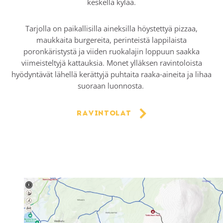
keskellä kylää.
Tarjolla on paikallisilla aineksilla höystettyä pizzaa,
maukkaita burgereita, perinteistä lappilaista
poronkäristystä ja viiden ruokalajin loppuun saakka
viimeisteltyjä kattauksia. Monet ylläksen ravintoloista
hyödyntävät lähellä kerättyjä puhtaita raaka-aineita ja lihaa
suoraan luonnosta.
Ravintolat