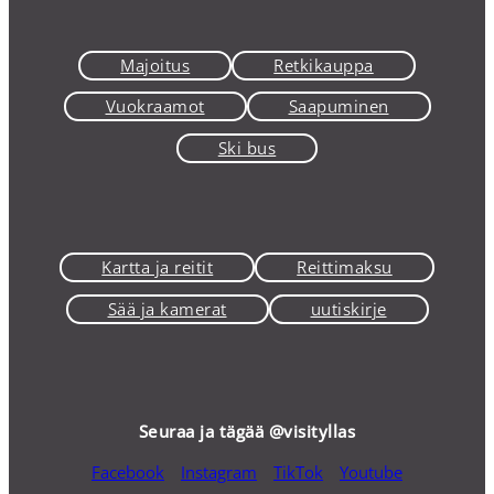
Majoitus
Retkikauppa
Vuokraamot
Saapuminen
Ski bus
Kartta ja reitit
Reittimaksu
Sää ja kamerat
uutiskirje
Seuraa ja tägää @visityllas
Facebook
Instagram
TikTok
Youtube