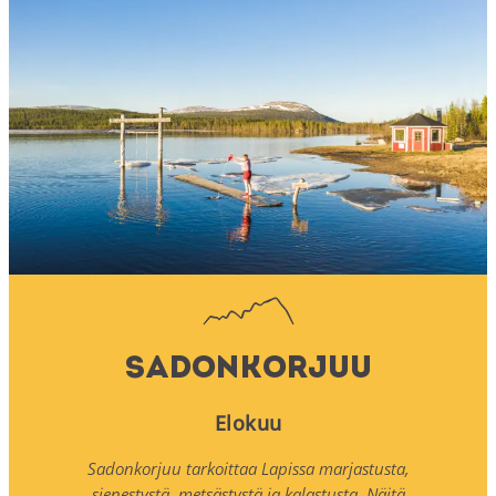
Sadonkorjuu
Elokuu
Sadonkorjuu tarkoittaa Lapissa marjastusta,
sienestystä, metsästystä ja kalastusta. Näitä