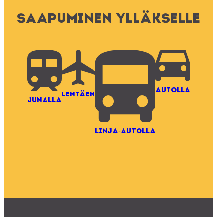
454
2
349
1
293
1
Saapuminen Ylläkselle
AUTOLLA
LENTÄEN
JUNALLA
LINJA-AUTOLLA