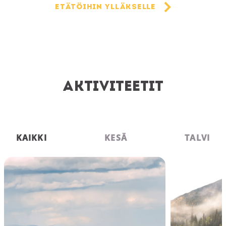
Etätöihin Ylläkselle
Aktiviteetit
KAIKKI
KESÄ
TALVI
Kansallispuisto
Patikointi ja retk