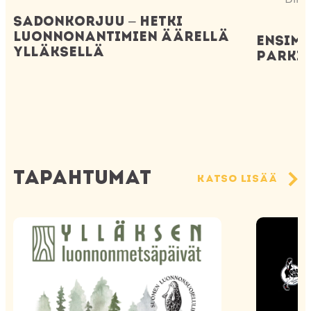
Sadonkorjuu – hetki
luonnonantimien äärellä
Ensimm
Ylläksellä
Parki
Tapahtumat
Katso lisää
Ylläksen luonnonmetsäpäivät
Menomono t