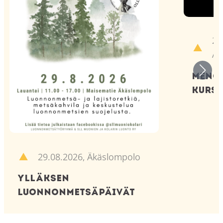
28
Äk
Menom
kurss
29.08.2026
,
Äkäslompolo
Ylläksen
luonnonmetsäpäivät