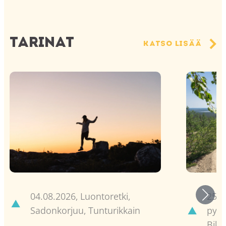
Tarinat
Katso lisää
Sadonkorjuu – hetki luonnonantimien äärellä Ylläksellä
Ensimmäine
04.08.2026
,
Luontoretki,
25.0
Sadonkorjuu, Tunturikkain
pyör
Bike