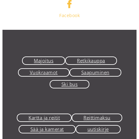
Facebook
Majoitus
Retkikauppa
Vuokraamot
Saapuminen
Ski bus
Kartta ja reitit
Reittimaksu
Sää ja kamerat
uutiskirje