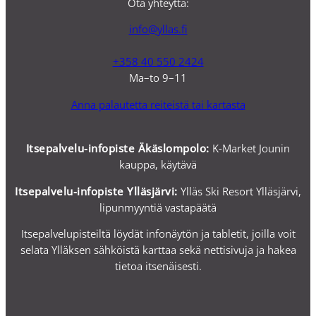
Ota yhteyttä:
info@yllas.fi
+358 40 550 2424
Ma–to 9–11
Anna palautetta reiteistä tai kartasta
Itsepalvelu-infopiste Äkäslompolo:
K-Market Jounin
kauppa, käytävä
Itsepalvelu-i
nfopiste Ylläsjärvi:
Ylläs Ski Resort Ylläsjärvi,
lipunmyyntiä vastapäätä
Itsepalvelupisteiltä löydät infonäytön ja tabletit, joilla voit
selata Ylläksen sähköistä karttaa sekä nettisivuja ja hakea
tietoa itsenäisesti.