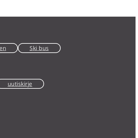
en
Ski bus
uutiskirje