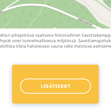
ltion pihapiirissä sijaitseva historiallinen Savottakämpp
 hyvät unet tunnelmallisessa miljöössä. Savottamajoitu
ollista tilata halutessasi sauna sekä maistuva aamiaine
LISÄTIEDOT