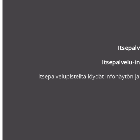
Itsepal
Itsepalvelu-i
n
Itsepalvelupisteiltä löydät infonäytön ja 