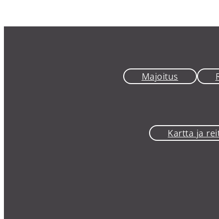
Majoitus
Kartta ja reit