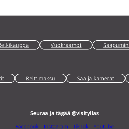
Retkikauppa
Vuokraamot
Saapumin
it
Reittimaksu
Sää ja kamerat
Seuraa ja tägää @visityllas
Facebook
Instagram
TikTok
Youtube