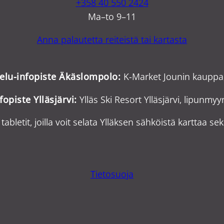
+358 40 550 2424
Ma–to 9–11
Anna palautetta reiteistä tai kartasta
velu-infopiste Äkäslompolo:
K-Market Jounin kauppa
fopiste Ylläsjärvi:
Ylläs Ski Resort Ylläsjärvi, lipunmy
tabletit, joilla voit selata Ylläksen sähköistä karttaa sek
Tietosuoja