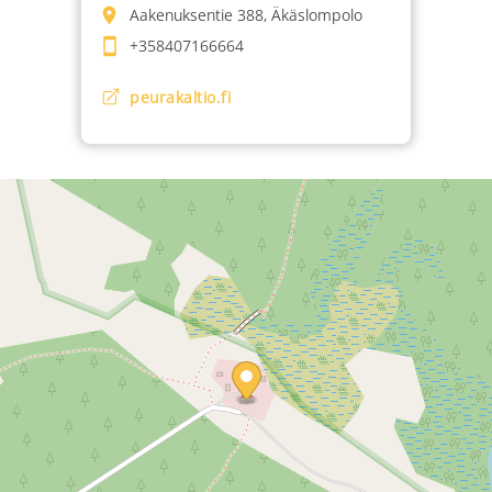
Aakenuksentie 388, Äkäslompolo
+358407166664
peurakaltio.fi