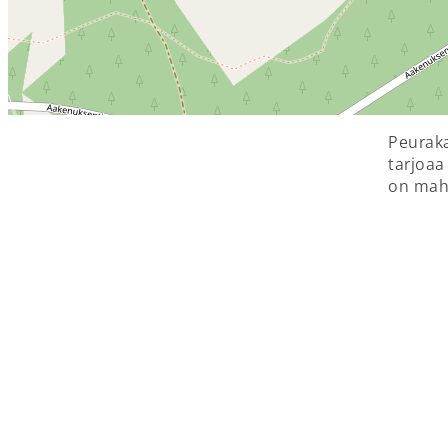
Peuraka
tarjoaa
on mahd