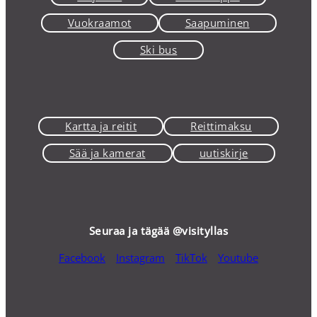
Vuokraamot
Saapuminen
Ski bus
Kartta ja reitit
Reittimaksu
Sää ja kamerat
uutiskirje
Seuraa ja tägää @visityllas
Facebook
Instagram
TikTok
Youtube