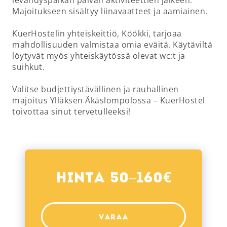
levähdyspaikan päivän aktiviteettien jälkeen.
Majoitukseen sisältyy liinavaatteet ja aamiainen.
KuerHostelin yhteiskeittiö, Köökki, tarjoaa
mahdollisuuden valmistaa omia eväitä. Käytäviltä
löytyvät myös yhteiskäytössä olevat wc:t ja
suihkut.
Valitse budjettiystävällinen ja rauhallinen
majoitus Ylläksen Äkäslompolossa – KuerHostel
€
Hinta 50–160
VARAA