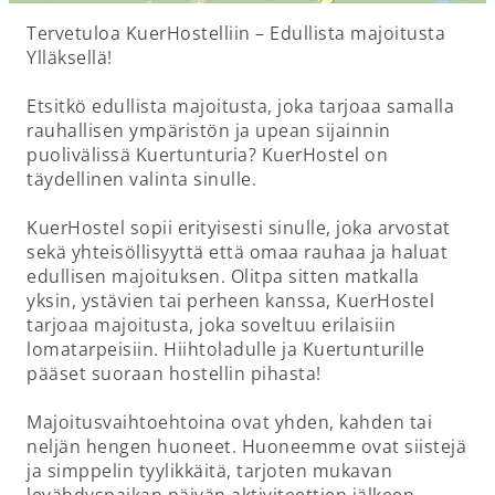
Tervetuloa KuerHostelliin – Edullista majoitusta
Ylläksellä!
Etsitkö edullista majoitusta, joka tarjoaa samalla
rauhallisen ympäristön ja upean sijainnin
puolivälissä Kuertunturia? KuerHostel on
täydellinen valinta sinulle.
KuerHostel sopii erityisesti sinulle, joka arvostat
sekä yhteisöllisyyttä että omaa rauhaa ja haluat
edullisen majoituksen. Olitpa sitten matkalla
yksin, ystävien tai perheen kanssa, KuerHostel
tarjoaa majoitusta, joka soveltuu erilaisiin
lomatarpeisiin. Hiihtoladulle ja Kuertunturille
pääset suoraan hostellin pihasta!
Majoitusvaihtoehtoina ovat yhden, kahden tai
neljän hengen huoneet. Huoneemme ovat siistejä
ja simppelin tyylikkäitä, tarjoten mukavan