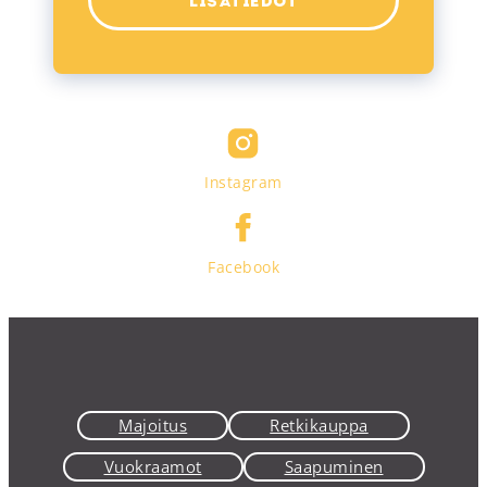
LISÄTIEDOT
Instagram
Facebook
Majoitus
Retkikauppa
Vuokraamot
Saapuminen