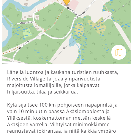
Avaa kar
Lähellä luontoa ja kaukana turistien ruuhkasta,
Riverside Village tarjoaa ympärivuotista
majoitusta lomailijoille, jotka kaipaavat
hiljaisuutta, tilaa ja seikkailua.
Kylä sijaitsee 100 km pohjoiseen napapiiriltä ja
vain 10 minuutin päässä Äkäslompolosta ja
Ylläksestä, koskemattoman metsän keskellä
Äkäsjoen varrella. Viihtyisät minimökkimme
reunustavat jokirantaa, ja niitä kaikkia ympäröi