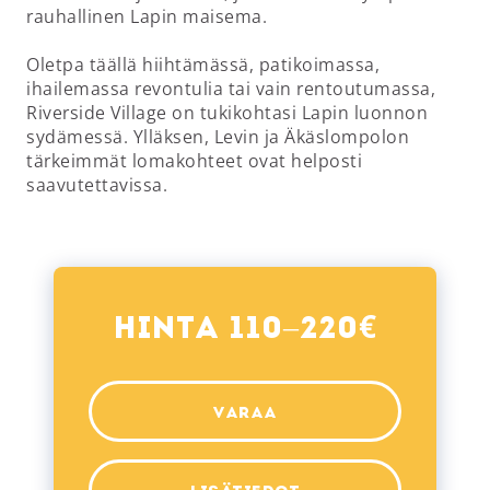
rauhallinen Lapin maisema.
Oletpa täällä hiihtämässä, patikoimassa,
ihailemassa revontulia tai vain rentoutumassa,
Riverside Village on tukikohtasi Lapin luonnon
sydämessä. Ylläksen, Levin ja Äkäslompolon
tärkeimmät lomakohteet ovat helposti
saavutettavissa.
€
Hinta 110–220
VARAA