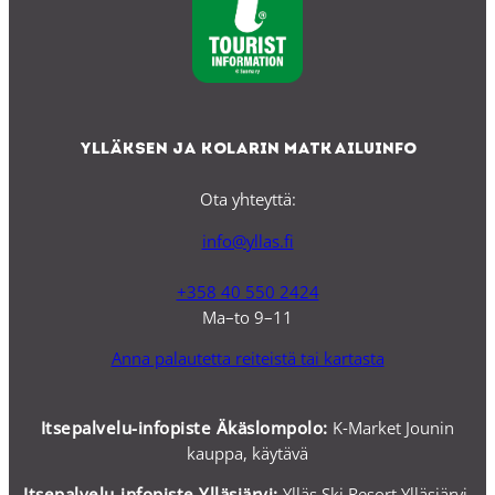
Ylläksen ja Kolarin matkailuinfo
Ota yhteyttä:
info@yllas.fi
+358 40 550 2424
Ma–to 9–11
Anna palautetta reiteistä tai kartasta
Itsepalvelu-infopiste Äkäslompolo:
K-Market Jounin
kauppa, käytävä
Itsepalvelu-i
nfopiste Ylläsjärvi:
Ylläs Ski Resort Ylläsjärvi,