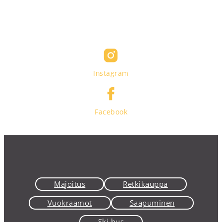
Instagram
Facebook
Majoitus
Retkikauppa
Vuokraamot
Saapuminen
Ski bus