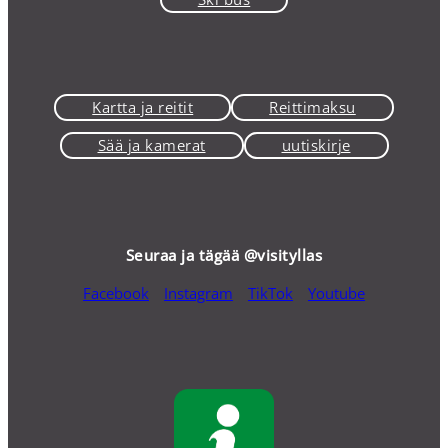
Kartta ja reitit
Reittimaksu
Sää ja kamerat
uutiskirje
Seuraa ja tägää @visityllas
Facebook
Instagram
TikTok
Youtube