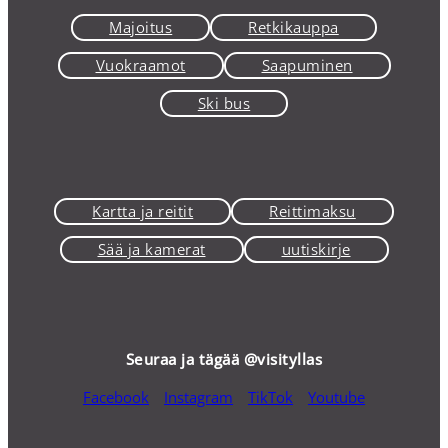
Majoitus
Retkikauppa
Vuokraamot
Saapuminen
Ski bus
Kartta ja reitit
Reittimaksu
Sää ja kamerat
uutiskirje
Seuraa ja tägää @visityllas
Facebook
Instagram
TikTok
Youtube