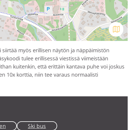
Avaa kar
i siirtää myös erillisen näytön ja näppäimistön
ykoodi tulee erillisessä viestissä viimeistään
han kuitenkin, että erittäin kantava puhe voi joskus
 10x korttia, niin tee varaus normaalisti
en
Ski bus