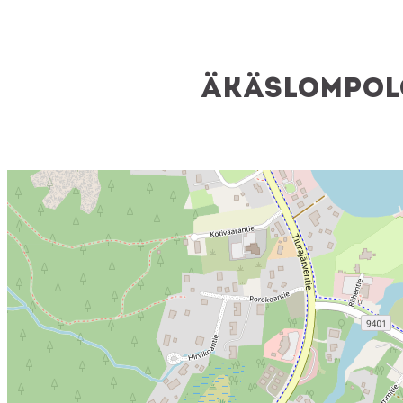
Äkäslompolo