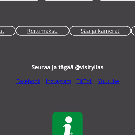
it
Reittimaksu
Sää ja kamerat
Seuraa ja tägää @visityllas
Facebook
Instagram
TikTok
Youtube