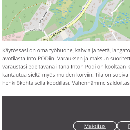
Käytössäsi on oma työhuone, kahvia ja teetä, langaton 
avotilasta Into PODiin. Varauksen ja maksun suoritett
varaustasi edeltävänä iltana.Inton Podi on kooltaan 
kantautua sieltä myös muiden korviin. Tila on sopiva 
henkilökohtaisella koodillasi. Vähennämme saldoiltasi
Majoitus