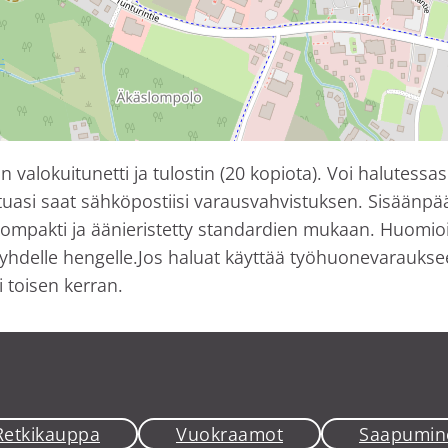
valokuitunetti ja tulostin (20 kopiota). Voi halutessas
uasi saat sähköpostiisi varausvahvistuksen. Sisäänpääs
kompakti ja äänieristetty standardien mukaan. Huomioit
yhdelle hengelle.Jos haluat käyttää työhuonevaraukseen
 toisen kerran.
Retkikauppa
Vuokraamot
Saapumin