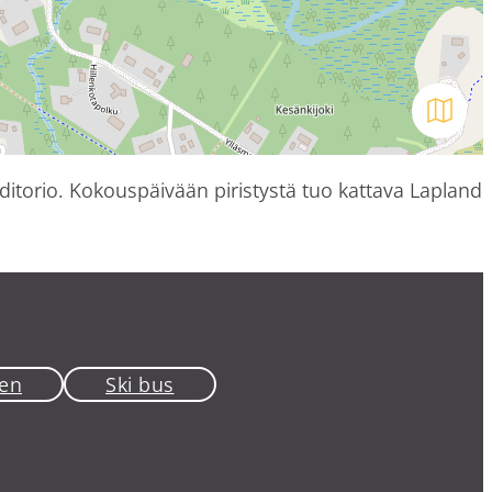
Avaa kar
uditorio. Kokouspäivään piristystä tuo kattava Lapland
en
Ski bus