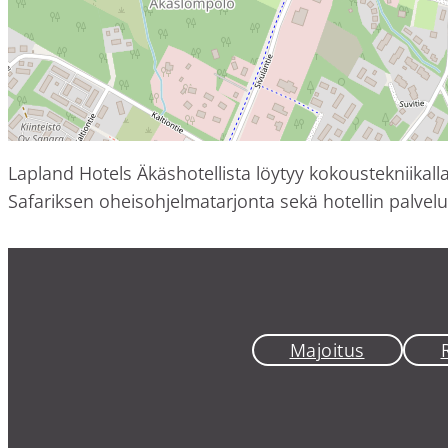
Lapland Hotels Äkäshotellista löytyy kokoustekniikall
Safariksen oheisohjelmatarjonta sekä hotellin palvelu
Majoitus