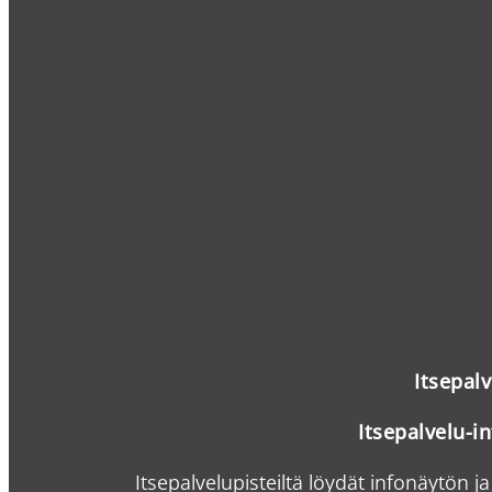
Itsepal
Itsepalvelu-i
n
Itsepalvelupisteiltä löydät infonäytön ja 