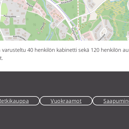
a varusteltu 40 henkilön kabinetti sekä 120 henkilön a
t.
Retkikauppa
Vuokraamot
Saapumin