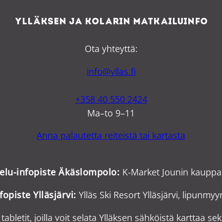
Ylläksen ja Kolarin matkailuinfo
Ota yhteyttä:
info@yllas.fi
+358 40 550 2424
Ma–to 9–11
Anna palautetta reiteistä tai kartasta
velu-infopiste Äkäslompolo:
K-Market Jounin kauppa
fopiste Ylläsjärvi:
Ylläs Ski Resort Ylläsjärvi, lipunmy
tabletit, joilla voit selata Ylläksen sähköistä karttaa sek