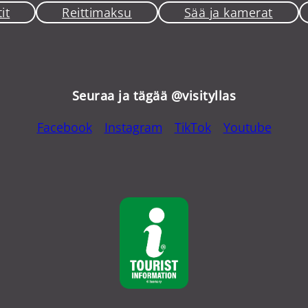
it
Reittimaksu
Sää ja kamerat
Seuraa ja tägää @visityllas
Facebook
Instagram
TikTok
Youtube