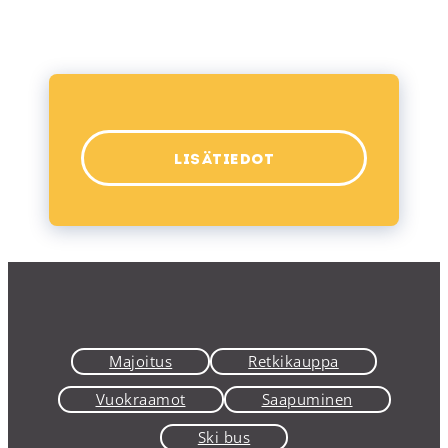
LISÄTIEDOT
Majoitus
Retkikauppa
Vuokraamot
Saapuminen
Ski bus