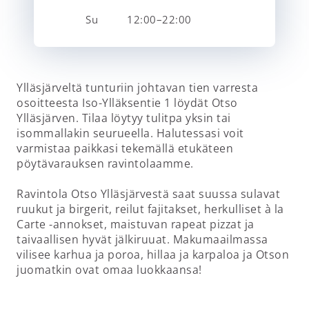
Su
12:00–22:00
Ylläsjärveltä tunturiin johtavan tien varresta
osoitteesta Iso-Ylläksentie 1 löydät Otso
Ylläsjärven. Tilaa löytyy tulitpa yksin tai
isommallakin seurueella. Halutessasi voit
varmistaa paikkasi tekemällä etukäteen
pöytävarauksen ravintolaamme.
Ravintola Otso Ylläsjärvestä saat suussa sulavat
ruukut ja birgerit, reilut fajitakset, herkulliset à la
Carte -annokset, maistuvan rapeat pizzat ja
taivaallisen hyvät jälkiruuat. Makumaailmassa
vilisee karhua ja poroa, hillaa ja karpaloa ja Otson
juomatkin ovat omaa luokkaansa!