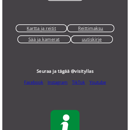
Kartta ja reitit
Reittimaksu
Sää ja kamerat
uutiskirje
Seuraa ja tägää @visityllas
Facebook
Instagram
TikTok
Youtube