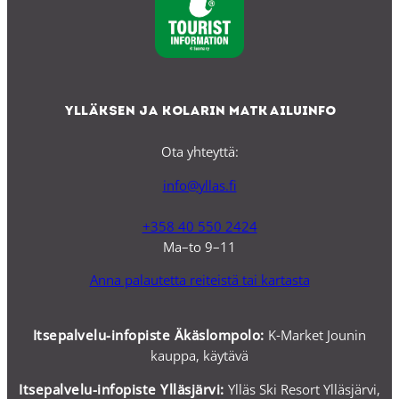
Ylläksen ja Kolarin matkailuinfo
Ota yhteyttä:
info@yllas.fi
+358 40 550 2424
Ma–to 9–11
Anna palautetta reiteistä tai kartasta
Itsepalvelu-infopiste Äkäslompolo:
K-Market Jounin
kauppa, käytävä
Itsepalvelu-i
nfopiste Ylläsjärvi:
Ylläs Ski Resort Ylläsjärvi,