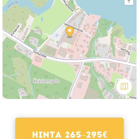
Avaa kar
€
Hinta 265–295