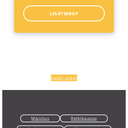
LISÄTIEDOT
Kaikki retket
Majoitus
Retkikauppa