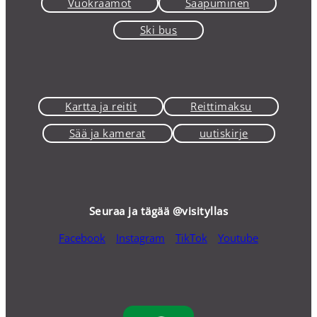
Vuokraamot
Saapuminen
Ski bus
Kartta ja reitit
Reittimaksu
Sää ja kamerat
uutiskirje
Seuraa ja tägää @visityllas
Facebook
Instagram
TikTok
Youtube