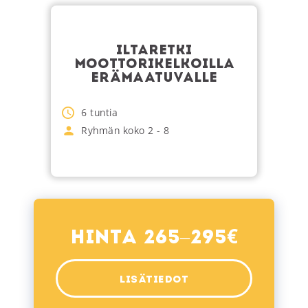
ILTARETKI
MOOTTORIKELKOILLA
ERÄMAATUVALLE
6
tuntia
Ryhmän koko
2
-
8
€
Hinta 265–295
LISÄTIEDOT