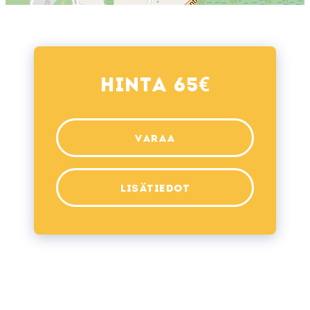
€
Hinta 65
VARAA
LISÄTIEDOT