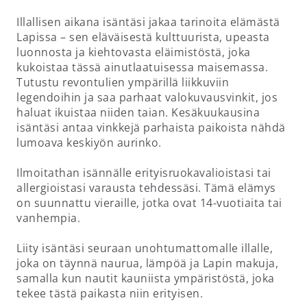
Illallisen aikana isäntäsi jakaa tarinoita elämästä
Lapissa – sen eläväisestä kulttuurista, upeasta
luonnosta ja kiehtovasta eläimistöstä, joka
kukoistaa tässä ainutlaatuisessa maisemassa.
Tutustu revontulien ympärillä liikkuviin
legendoihin ja saa parhaat valokuvausvinkit, jos
haluat ikuistaa niiden taian. Kesäkuukausina
isäntäsi antaa vinkkejä parhaista paikoista nähdä
lumoava keskiyön aurinko.
Ilmoitathan isännälle erityisruokavalioistasi tai
allergioistasi varausta tehdessäsi. Tämä elämys
on suunnattu vieraille, jotka ovat 14-vuotiaita tai
vanhempia.
Liity isäntäsi seuraan unohtumattomalle illalle,
joka on täynnä naurua, lämpöä ja Lapin makuja,
samalla kun nautit kauniista ympäristöstä, joka
tekee tästä paikasta niin erityisen.