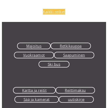
Kaikki retket
Majoitus
Retkikauppa
Vuokraamot
Saapuminen
Ski bus
Kartta ja reitit
Reittimaksu
Sää ja kamerat
uutiskirje