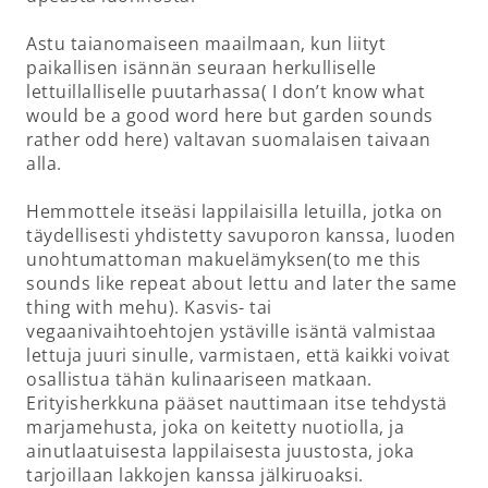
Astu taianomaiseen maailmaan, kun liityt
paikallisen isännän seuraan herkulliselle
lettuillalliselle puutarhassa( I don’t know what
would be a good word here but garden sounds
rather odd here) valtavan suomalaisen taivaan
alla.
Hemmottele itseäsi lappilaisilla letuilla, jotka on
täydellisesti yhdistetty savuporon kanssa, luoden
unohtumattoman makuelämyksen(to me this
sounds like repeat about lettu and later the same
thing with mehu). Kasvis- tai
vegaanivaihtoehtojen ystäville isäntä valmistaa
lettuja juuri sinulle, varmistaen, että kaikki voivat
osallistua tähän kulinaariseen matkaan.
Erityisherkkuna pääset nauttimaan itse tehdystä
marjamehusta, joka on keitetty nuotiolla, ja
ainutlaatuisesta lappilaisesta juustosta, joka
tarjoillaan lakkojen kanssa jälkiruoaksi.