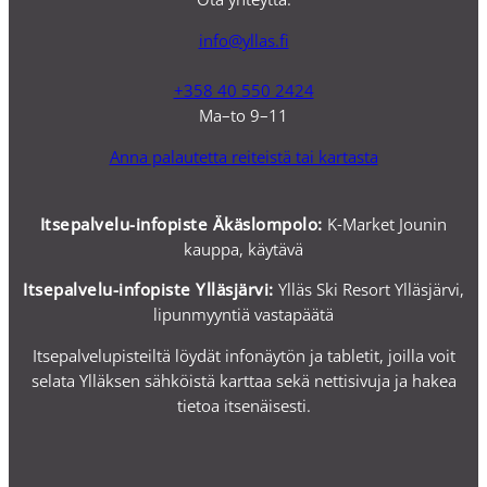
info@yllas.fi
+358 40 550 2424
Ma–to 9–11
Anna palautetta reiteistä tai kartasta
Itsepalvelu-infopiste Äkäslompolo:
K-Market Jounin
kauppa, käytävä
Itsepalvelu-i
nfopiste Ylläsjärvi:
Ylläs Ski Resort Ylläsjärvi,
lipunmyyntiä vastapäätä
Itsepalvelupisteiltä löydät infonäytön ja tabletit, joilla voit
selata Ylläksen sähköistä karttaa sekä nettisivuja ja hakea
tietoa itsenäisesti.