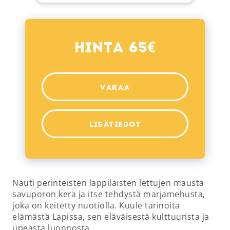
€
Hinta 65
VARAA
LISÄTIEDOT
Nauti perinteisten lappilaisten lettujen mausta
savuporon kera ja itse tehdystä marjamehusta,
joka on keitetty nuotiolla. Kuule tarinoita
elämästä Lapissa, sen eläväisestä kulttuurista ja
upeasta luonnosta.