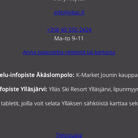
info@yllas.fi
+358 40 550 2424
Ma–to 9–11
Anna palautetta reiteistä tai kartasta
velu-infopiste Äkäslompolo:
K-Market Jounin kauppa
fopiste Ylläsjärvi:
Ylläs Ski Resort Ylläsjärvi, lipunmy
tabletit, joilla voit selata Ylläksen sähköistä karttaa sek
Tietosuoja