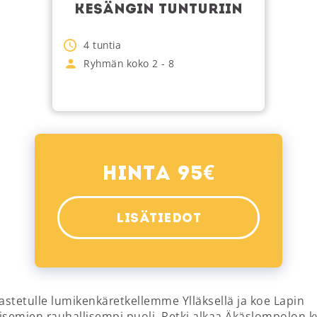
KESÄNGIN TUNTURIIN
4
tuntia
Ryhmän koko
2
-
8
€
Hinta 95
LISÄTIEDOT
pastetulle lumikenkäretkellemme Ylläksellä ja koe Lapin
isemien rauhallisempi puoli. Retki alkaa Äkäslompolon k