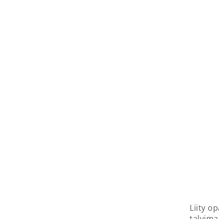
Liity o
talvima