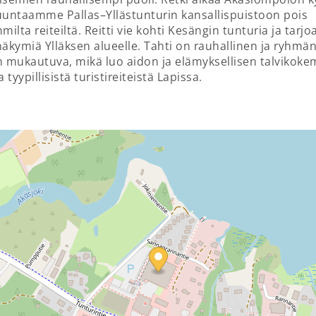
uuntaamme Pallas–Yllästunturin kansallispuistoon pois
milta reiteiltä. Reitti vie kohti Kesängin tunturia ja tarjo
näkymiä Ylläksen alueelle. Tahti on rauhallinen ja ryhmä
mukautuva, mikä luo aidon ja elämyksellisen talvikok
tyypillisistä turistireiteistä Lapissa.