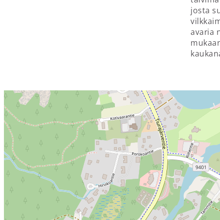
josta s
vilkkaim
avaria 
mukaan 
kaukana 