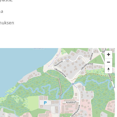
aa
n
emuksen