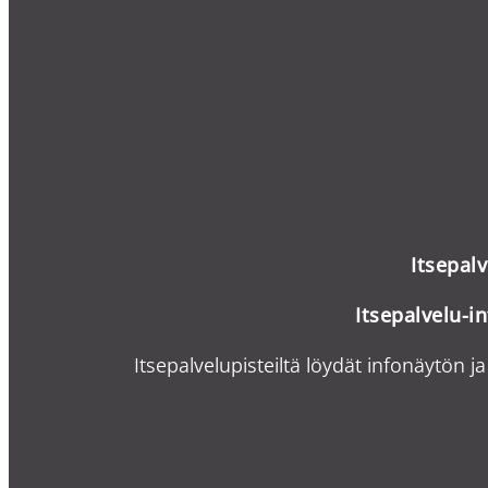
Itsepal
Itsepalvelu-i
n
Itsepalvelupisteiltä löydät infonäytön ja 