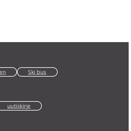
en
Ski bus
uutiskirje