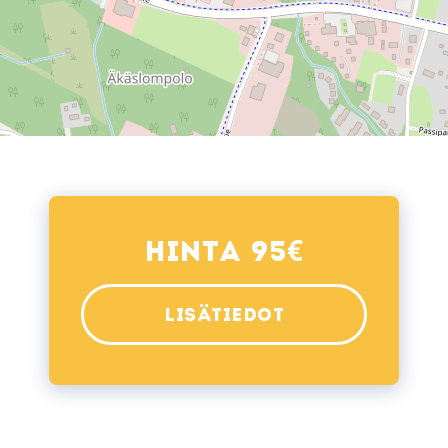
€
Hinta 95
LISÄTIEDOT