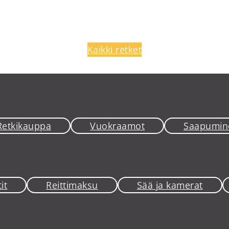
Kaikki retket
Retkikauppa
Vuokraamot
Saapumin
it
Reittimaksu
Sää ja kamerat