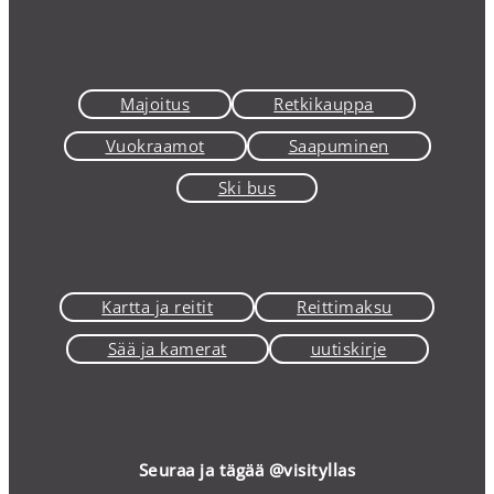
Majoitus
Retkikauppa
Vuokraamot
Saapuminen
Ski bus
Kartta ja reitit
Reittimaksu
Sää ja kamerat
uutiskirje
Seuraa ja tägää @visityllas