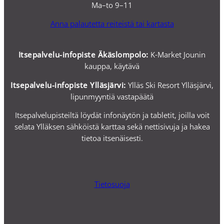
Ma–to 9–11
Anna palautetta reiteistä tai kartasta
Itsepalvelu-infopiste Äkäslompolo:
K-Market Jounin
kauppa, käytävä
Itsepalvelu-i
nfopiste Ylläsjärvi:
Ylläs Ski Resort Ylläsjärvi,
lipunmyyntiä vastapäätä
Itsepalvelupisteiltä löydät infonäytön ja tabletit, joilla voit
selata Ylläksen sähköistä karttaa sekä nettisivuja ja hakea
tietoa itsenäisesti.
Tietosuoja