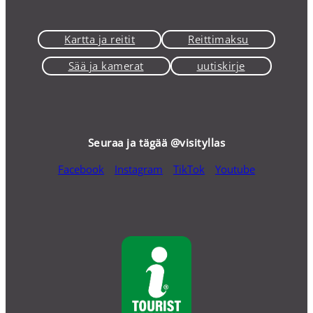
Kartta ja reitit
Reittimaksu
Sää ja kamerat
uutiskirje
Seuraa ja tägää @visityllas
Facebook
Instagram
TikTok
Youtube