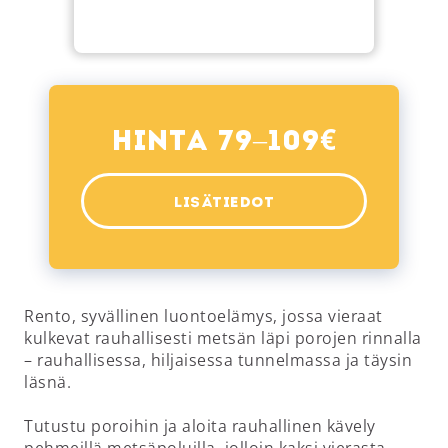
€
Hinta 79–109
LISÄTIEDOT
Rento, syvällinen luontoelämys, jossa vieraat
kulkevat rauhallisesti metsän läpi porojen rinnalla
– rauhallisessa, hiljaisessa tunnelmassa ja täysin
läsnä.
Tutustu poroihin ja aloita rauhallinen kävely
pehmeillä metsäpoluilla, jolloin kaksi vierasta