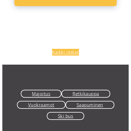
Kaikki retket
Majoitus
Retkikauppa
Vuokraamot
Saapuminen
Ski bus