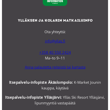
Ylläksen ja Kolarin matkailuinfo
Ota yhteyttä:
info@yllas.fi
+358 40 550 2424
Ma–to 9–11
Anna palautetta reiteistä tai kartasta
Itsepalvelu-infopiste Äkäslompolo:
K-Market Jounin
kauppa, käytävä
Itsepalvelu-i
nfopiste Ylläsjärvi:
Ylläs Ski Resort Ylläsjärvi,
lipunmyyntiä vastapäätä