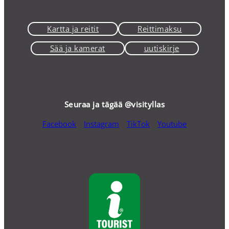
Kartta ja reitit
Reittimaksu
Sää ja kamerat
uutiskirje
Seuraa ja tägää @visityllas
Facebook
Instagram
TikTok
Youtube