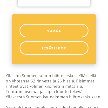
VARAA
LISÄTIEDOT
Ylläs on Suomen suurin hiihtokeskus. Ylläksellä
on yhteensä 62 rinnettä ja 26 hissiä. Pisimmät
rinteet ovat kolmen kilometrin mittaisia.
Tunturimaisemat ja Lapin luonto tekevät
Ylläksestä Suomen kauneimman hiihtokeskuksen.
Gondoli tarjoaa mukavan kyydin huipulle ja uusi