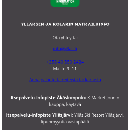
Ylläksen ja Kolarin matkailuinfo
Ota yhteyttä:
info@yllas.fi
+358 40 550 2424
Ma–to 9–11
Anna palautetta reiteistä tai kartasta
Itsepalvelu-infopiste Äkäslompolo:
K-Market Jounin
kauppa, käytävä
Itsepalvelu-i
nfopiste Ylläsjärvi:
Ylläs Ski Resort Ylläsjärvi,
lipunmyyntiä vastapäätä