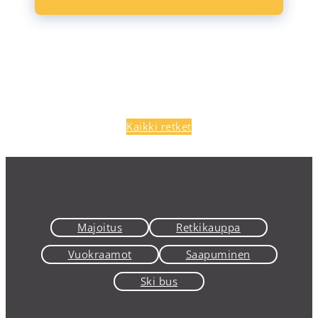
Kaikki retket
Majoitus
Retkikauppa
Vuokraamot
Saapuminen
Ski bus