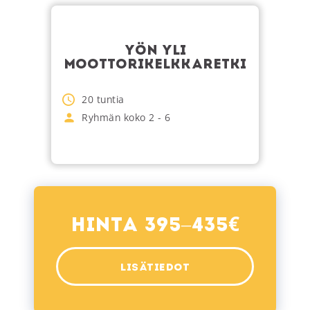
YÖN YLI
MOOTTORIKELKKARETKI
20
tuntia
Ryhmän koko
2
-
6
€
Hinta 395–435
LISÄTIEDOT