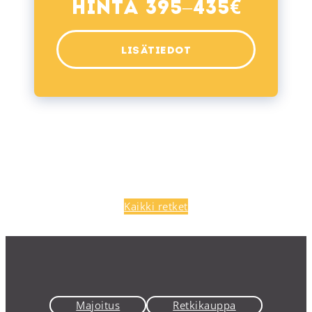
€
Hinta 395–435
LISÄTIEDOT
Kaikki retket
Majoitus
Retkikauppa