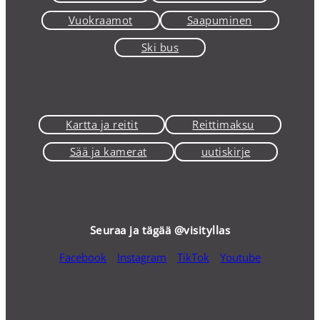
Vuokraamot
Saapuminen
Ski bus
Kartta ja reitit
Reittimaksu
Sää ja kamerat
uutiskirje
Seuraa ja tägää @visityllas
Facebook
Instagram
TikTok
Youtube