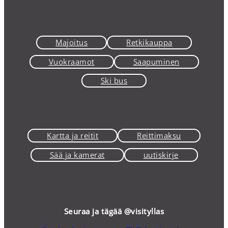
Majoitus
Retkikauppa
Vuokraamot
Saapuminen
Ski bus
Kartta ja reitit
Reittimaksu
Sää ja kamerat
uutiskirje
Seuraa ja tägää @visityllas