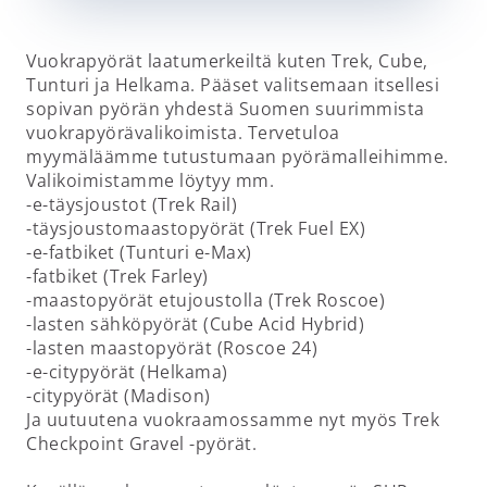
Vuokrapyörät laatumerkeiltä kuten Trek, Cube,
Tunturi ja Helkama. Pääset valitsemaan itsellesi
sopivan pyörän yhdestä Suomen suurimmista
vuokrapyörävalikoimista. Tervetuloa
myymäläämme tutustumaan pyörämalleihimme.
Valikoimistamme löytyy mm.
-e-täysjoustot (Trek Rail)
-täysjoustomaastopyörät (Trek Fuel EX)
-e-fatbiket (Tunturi e-Max)
-fatbiket (Trek Farley)
-maastopyörät etujoustolla (Trek Roscoe)
-lasten sähköpyörät (Cube Acid Hybrid)
-lasten maastopyörät (Roscoe 24)
-e-citypyörät (Helkama)
-citypyörät (Madison)
Ja uutuutena vuokraamossamme nyt myös Trek
Checkpoint Gravel -pyörät.