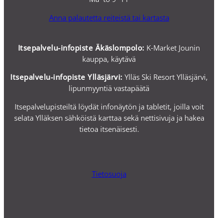
Anna palautetta reiteistä tai kartasta
Itsepalvelu-infopiste Äkäslompolo:
K-Market Jounin
kauppa, käytävä
Itsepalvelu-i
nfopiste Ylläsjärvi:
Ylläs Ski Resort Ylläsjärvi,
lipunmyyntiä vastapäätä
Itsepalvelupisteiltä löydät infonäytön ja tabletit, joilla voit
selata Ylläksen sähköistä karttaa sekä nettisivuja ja hakea
tietoa itsenäisesti.
Tietosuoja