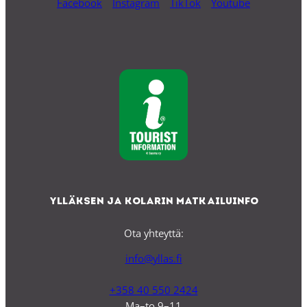
Facebook
Instagram
TikTok
Youtube
Ylläksen ja Kolarin matkailuinfo
Ota yhteyttä:
info@yllas.fi
+358 40 550 2424
Ma–to 9–11