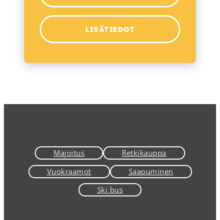
LISÄTIEDOT
Majoitus
Retkikauppa
Vuokraamot
Saapuminen
Ski bus