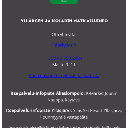
Ylläksen ja Kolarin matkailuinfo
Ota yhteyttä:
info@yllas.fi
+358 40 550 2424
Ma–to 9–11
Anna palautetta reiteistä tai kartasta
Itsepalvelu-infopiste Äkäslompolo:
K-Market Jounin
kauppa, käytävä
Itsepalvelu-i
nfopiste Ylläsjärvi:
Ylläs Ski Resort Ylläsjärvi,
lipunmyyntiä vastapäätä
Itsepalvelupisteiltä löydät infonäytön ja tabletit, joilla voit