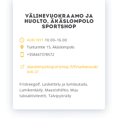
VÄLINEVUOKRAAMO JA
HUOLTO, ÄKÄSLOMPOLO
SPORTSHOP
AUKI NYT
10.00–16.00
Tunturintie 15, Äkäslompolo
+358447378572
akaslompolosportshop.fi/fi/valinevuokr
aus-2/
Frisbeegolf
,
Laskettelu ja lumilautailu
,
Lumikenkäily
,
Maastohiihto
,
Muu
talviaktiviteetti
,
Talvipyöräily