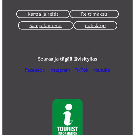
Kartta ja reitit
Reittimaksu
Sää ja kamerat
uutiskirje
Seuraa ja tägää @visityllas
Facebook
Instagram
TikTok
Youtube