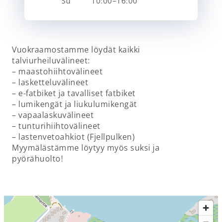
Su
10:00–16:00
Vuokraamostamme löydät kaikki
talviurheiluvälineet:
– maastohiihtovälineet
– lasketteluvälineet
– e-fatbiket ja tavalliset fatbiket
– lumikengät ja liukulumikengät
– vapaalaskuvälineet
– tunturihiihtovälineet
– lastenvetoahkiot (Fjellpulken)
Myymälästämme löytyy myös suksi ja
pyörähuolto!