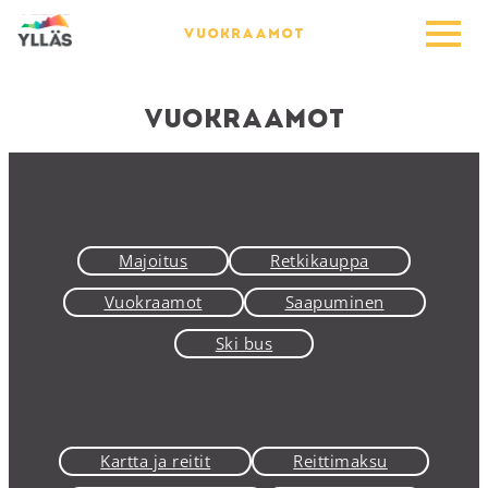
VUOKRAAMOT
Vuokraamot
Majoitus
Retkikauppa
Vuokraamot
Saapuminen
Ski bus
Kartta ja reitit
Reittimaksu