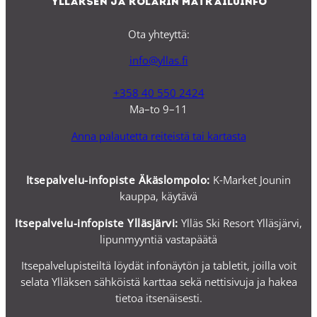
Ylläksen ja Kolarin matkailuinfo
Ota yhteyttä:
info@yllas.fi
+358 40 550 2424
Ma–to 9–11
Anna palautetta reiteistä tai kartasta
Itsepalvelu-infopiste Äkäslompolo:
K-Market Jounin
kauppa, käytävä
Itsepalvelu-i
nfopiste Ylläsjärvi:
Ylläs Ski Resort Ylläsjärvi,
lipunmyyntiä vastapäätä
Itsepalvelupisteiltä löydät infonäytön ja tabletit, joilla voit
selata Ylläksen sähköistä karttaa sekä nettisivuja ja hakea
tietoa itsenäisesti.