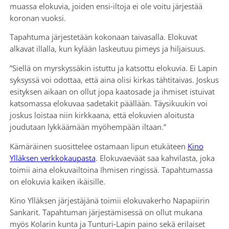
muassa elokuvia, joiden ensi-iltoja ei ole voitu järjestää
koronan vuoksi.
Tapahtuma järjestetään kokonaan taivasalla. Elokuvat
alkavat illalla, kun kylään laskeutuu pimeys ja hiljaisuus.
”Siellä on myrskyssäkin istuttu ja katsottu elokuvia. Ei Lapin
syksyssä voi odottaa, että aina olisi kirkas tähtitaivas. Joskus
esityksen aikaan on ollut jopa kaatosade ja ihmiset istuivat
katsomassa elokuvaa sadetakit päällään. Täysikuukin voi
joskus loistaa niin kirkkaana, että elokuvien aloitusta
joudutaan lykkäämään myöhempään iltaan.”
Kämäräinen suosittelee ostamaan lipun etukäteen
Kino
Ylläksen verkkokaupasta
. Elokuvaeväät saa kahvilasta, joka
toimii aina elokuvailtoina Ihmisen ringissä. Tapahtumassa
on elokuvia kaiken ikäisille.
Kino Ylläksen järjestäjänä toimii elokuvakerho Napapiirin
Sankarit. Tapahtuman järjestämisessä on ollut mukana
myös Kolarin kunta ja Tunturi-Lapin paino sekä erilaiset