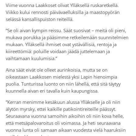
Viime vuonna Laakkoset olivat Ylläksellä ruskaretkellä.
Viikko kului rennosti päivävaelluksilla ja maastopyörän
selässä kansallispuiston reiteillä.
”Se oli aivan kympin reissu. Säät suosivat – meitä oli pieni,
mukava porukka ja pääsimme retkeilemään suunnitelmien
mukaan. Ylläksellä ihmiset ovat ystävällisiä, rentoja ja
kiireettömiä: poluille voidaan jäädä juttelemaan ja
vaihtamaan kuulumisia.”
Aina säät eivät ole olleet aurinkoisia, mutta se on
oikeastaan Laakkosen mielestä yksi Lapin hienoimpia
puolia. Tunturissa luonto on niin lähellä, että sitä täytyy
kuunnella aivan eri tavalla kuin kaupungissa.
”Kerran menimme kesäkuun alussa Ylläkselle ja oli niin
älytön myrsky, ettei kaikille patikointireiteille päässyt.
Seuraavana vuonna samoihin aikoihin oli niin kova helle,
että metsäpalovaroitus oli voimassa. Ja heti seuraavana
vuonna lunta oli samaan aikaan vuodesta vielä haaruksiin