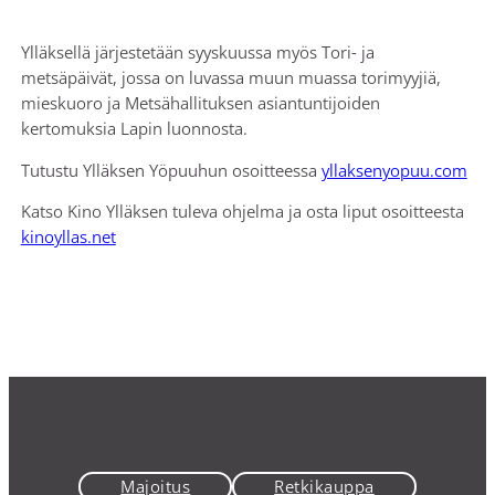
Ylläksellä järjestetään syyskuussa myös Tori- ja
metsäpäivät, jossa on luvassa muun muassa torimyyjiä,
mieskuoro ja Metsähallituksen asiantuntijoiden
kertomuksia Lapin luonnosta.
Tutustu Ylläksen Yöpuuhun osoitteessa
yllaksenyopuu.com
Katso Kino Ylläksen tuleva ohjelma ja osta liput osoitteesta
kinoyllas.net
Majoitus
Retkikauppa