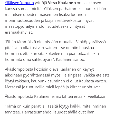
Ylläksen Yöpuun
yrittäjä
Vesa Kaulanen
on Laakkosen
kanssa samaa mieltä. Ylläksen parhaimmiksi puoliksi hän
mainitsee upeiden maisemien lisäksi luonnon
monimuotoisuuden ja laajan reittiverkoston, hyvät
maastopyöräilymahdollisuudet sekä viihtyisät
erämaakahvilat.
”Eihän tämmöistä ole missään muualla. Sähköpyöräilyssä
pitää vain olla tosi varovainen – se on niin hauskaa
hommaa, että kun sitä kokeilee niin pian pitää itsekin
hommata oma sähköpyörä”, Kaulanen sanoo.
Äkäslompolosta kotoisin oleva Kaulanen on käynyt
aikoinaan pyörähtämässä myös Helsingissä. Vaikka etelästä
löytyi rakkaus, kaupunkiasuminen ei ollut Kaulasta varten.
Metsässä ja tuntureilla mieli lepää ja kiireet unohtuvat.
Äkäslompolosta Kaulanen ei aio lähteä enää kirveelläkään.
”Tämä on kuin paratiisi. Täältä löytyy kaikki, mitä ihminen
tarvitsee. Harrastusmahdollisuudet täällä ovat ihan