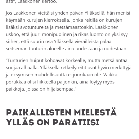
asti”, Laakkonen kertoo.
Jos Laakkonen viettäisi yhden päivän Ylläksellä, hän menisi
käymään kurujen kierroksella, jonka reitillä on kurujen
lisäksi avotuntureita ja metsämaastoakin. Laakkonen
uskoo, että juuri monipuolinen ja rikas luonto on yksi syy
siihen, että suurin osa Ylläksellä vierailleista palaa
seitsemän tunturin alueelle aina uudestaan ja uudestaan.
”Tunturien huiput kohoavat korkealle, mutta metsä antaa
suojaa alhaalla. Ylläksellä retkeilyreitit ovat hyvin merkittyjä
ja eksymisen mahdollisuutta ei juurikaan ole. Vaikka
porukkaa olisi liikkeellä paljonkin, aina löytyy myös
paikkoja, joissa on hiljaisempaa.”
Paikallisten mielestä
Ylläs on paratiisi