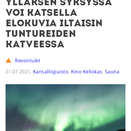
Ylläksen syksyssä
voi katsella
elokuvia iltaisin
tuntureiden
katveessa
Revontulet
21.07.2021,
Kansallispuisto
,
Kino Kellokas
,
Sauna