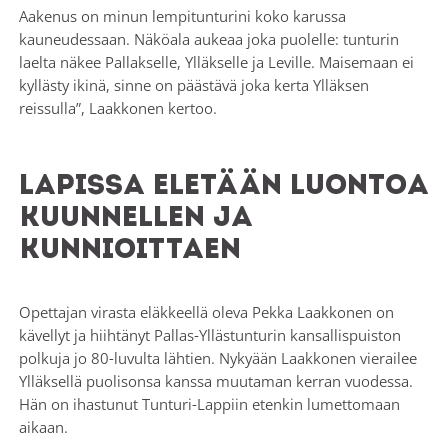
Aakenus on minun lempitunturini koko karussa
kauneudessaan. Näköala aukeaa joka puolelle: tunturin
laelta näkee Pallakselle, Ylläkselle ja Leville. Maisemaan ei
kyllästy ikinä, sinne on päästävä joka kerta Ylläksen
reissulla”, Laakkonen kertoo.
Lapissa eletään luontoa
kuunnellen ja
kunnioittaen
Opettajan virasta eläkkeellä oleva Pekka Laakkonen on
kävellyt ja hiihtänyt Pallas-Yllästunturin kansallispuiston
polkuja jo 80-luvulta lähtien. Nykyään Laakkonen vierailee
Ylläksellä puolisonsa kanssa muutaman kerran vuodessa.
Hän on ihastunut Tunturi-Lappiin etenkin lumettomaan
aikaan.