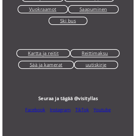
Vuokraamot
Saapuminen
Ski bus
Kartta ja reitit
Reittimaksu
Sää ja kamerat
uutiskirje
Seuraa ja tägää @visityllas
Facebook
Instagram
TikTok
Youtube