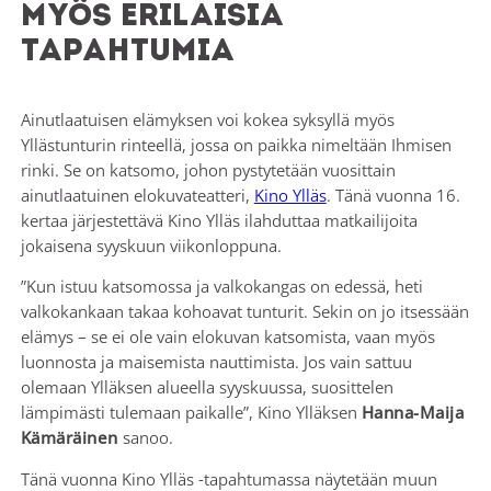
myös erilaisia
tapahtumia
Ainutlaatuisen elämyksen voi kokea syksyllä myös
Yllästunturin rinteellä, jossa on paikka nimeltään Ihmisen
rinki. Se on katsomo, johon pystytetään vuosittain
ainutlaatuinen elokuvateatteri,
Kino Ylläs
. Tänä vuonna 16.
kertaa järjestettävä Kino Ylläs ilahduttaa matkailijoita
jokaisena syyskuun viikonloppuna.
”Kun istuu katsomossa ja valkokangas on edessä, heti
valkokankaan takaa kohoavat tunturit. Sekin on jo itsessään
elämys – se ei ole vain elokuvan katsomista, vaan myös
luonnosta ja maisemista nauttimista. Jos vain sattuu
olemaan Ylläksen alueella syyskuussa, suosittelen
lämpimästi tulemaan paikalle”, Kino Ylläksen
Hanna-Maija
Kämäräinen
sanoo.
Tänä vuonna Kino Ylläs -tapahtumassa näytetään muun