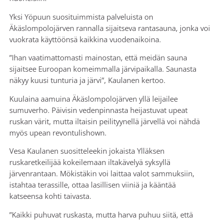
Yksi Yöpuun suosituimmista palveluista on
Äkäslompolojärven rannalla sijaitseva rantasauna, jonka voi
vuokrata käyttöönsä kaikkina vuodenaikoina.
”Ihan vaatimattomasti mainostan, että meidän sauna
sijaitsee Euroopan komeimmalla järvipaikalla. Saunasta
näkyy kuusi tunturia ja järvi”, Kaulanen kertoo.
Kuulaina aamuina Äkäslompolojärven yllä leijailee
sumuverho. Päivisin vedenpinnasta heijastuvat upeat
ruskan värit, mutta iltaisin peilityynellä järvellä voi nähdä
myös upean revontulishown.
Vesa Kaulanen suositteleekin jokaista Ylläksen
ruskaretkeilijää kokeilemaan iltakävelyä syksyllä
järvenrantaan. Mökistäkin voi laittaa valot sammuksiin,
istahtaa terassille, ottaa lasillisen viiniä ja kääntää
katseensa kohti taivasta.
”Kaikki puhuvat ruskasta, mutta harva puhuu siitä, että