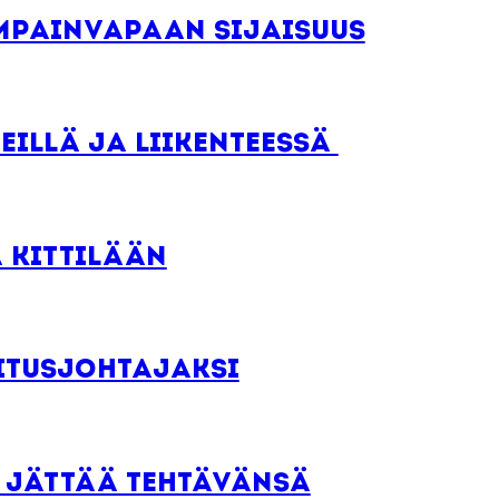
mpainvapaan sijaisuus
eillä ja liikenteessä
 Kittilään
mitusjohtajaksi
s jättää tehtävänsä