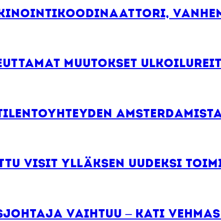
kinointikoodinaattori, vanhe
euttamat muutokset ulkoilureit
tilentoyhteyden Amsterdamista
ttu Visit Ylläksen uudeksi toi
usjohtaja vaihtuu – Kati Vehma