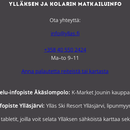
Ylläksen ja Kolarin matkailuinfo
Ota yhteyttä:
info@yllas.fi
+358 40 550 2424
Ma–to 9–11
Anna palautetta reiteistä tai kartasta
velu-infopiste Äkäslompolo:
K-Market Jounin kauppa
fopiste Ylläsjärvi:
Ylläs Ski Resort Ylläsjärvi, lipunmy
tabletit, joilla voit selata Ylläksen sähköistä karttaa sek