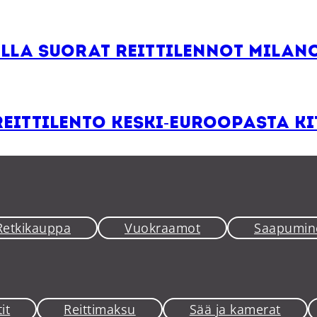
lla suorat reittilennot Milano
eittilento Keski-Euroopasta Ki
Retkikauppa
Vuokraamot
Saapumin
it
Reittimaksu
Sää ja kamerat