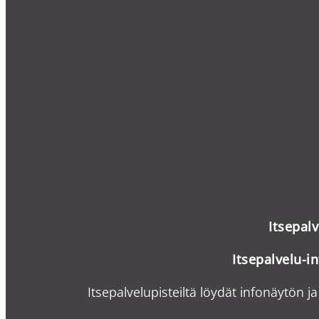
Itsepal
Itsepalvelu-i
n
Itsepalvelupisteiltä löydät infonäytön ja 