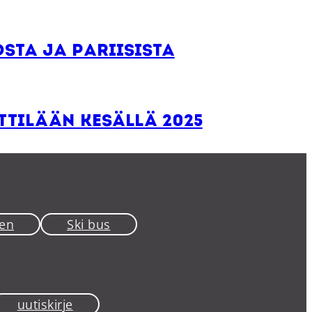
sta ja Pariisista
ttilään kesällä 2025
en
Ski bus
uutiskirje