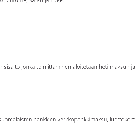
en sisältö jonka toimittaminen aloitetaan heti maksun j
omalaisten pankkien verkkopankkimaksu, luottokortt