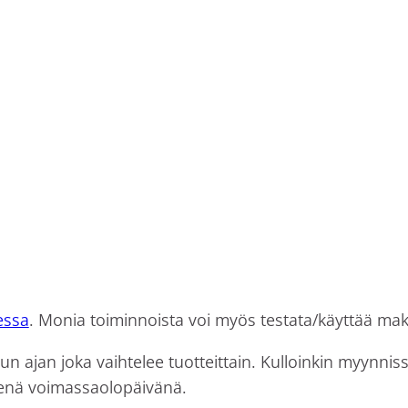
essa
. Monia toiminnoista voi myös testata/käyttää mak
tun ajan joka vaihtelee tuotteittain. Kulloinkin myynn
senä voimassaolopäivänä.