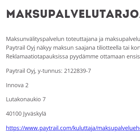
Maksupalvelutarj
Maksunvälityspalvelun toteuttajana ja maksupalvelun
Paytrail Oyj näkyy maksun saajana tiliotteella tai kor
Reklamaatiotapauksissa pyydämme ottamaan ensisijai
Paytrail Oyj, y-tunnus: 2122839-7
Innova 2
Lutakonaukio 7
40100 Jyväskylä
https://www.paytrail.com/kuluttaja/maksupalvelueh