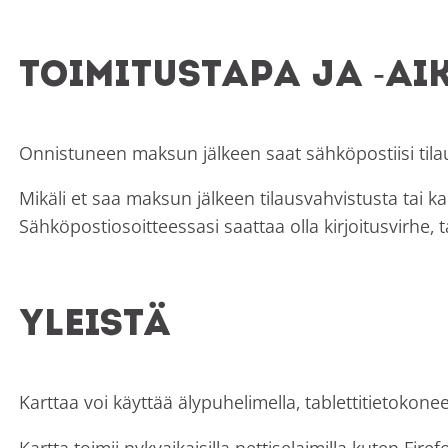
Toimitustapa ja -ai
Onnistuneen maksun jälkeen saat sähköpostiisi til
Mikäli et saa maksun jälkeen tilausvahvistusta tai k
Sähköpostiosoitteessasi saattaa olla kirjoitusvirhe, t
Yleistä
Karttaa voi käyttää älypuhelimella, tablettitietokoneel
Kartta toimii nykyaikaisilla nettiselaimilla kuten Fire