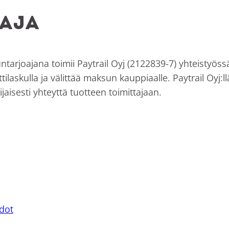
oaja
tarjoajana toimii Paytrail Oyj (2122839-7) yhteistyöss
ttilaskulla ja välittää maksun kauppiaalle. Paytrail Oyj
sesti yhteyttä tuotteen toimittajaan.
dot