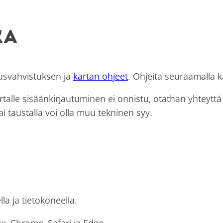
ka
ausvahvistuksen ja
kartan ohjeet
. Ohjeita seuraamalla k
artalle sisäänkirjautuminen ei onnistu, otathan yhteytt
ai taustalla voi olla muu tekninen syy.
la ja tietokoneella.
fox, Chrome, Safari ja Edge.