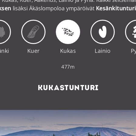
ksen
lisäksi Äkäslompoloa ympäröivät
Kesänkituntur
änki
Kuer
Kukas
Lainio
P
477
m
KUKASTUNTURI