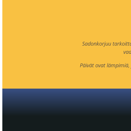
Sadonkorjuu tarkoitta
vaa
Päivät ovat lämpimiä, y