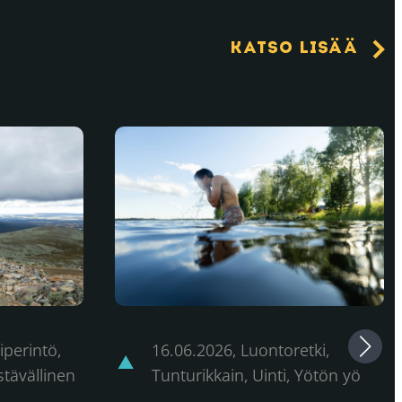
Katso lisää
yliikuntaa kulttuurin siivittämänä
Yötön yö Ylläksellä – tunturikkaimmat 
16.06.2026
,
Luontoretki,
iperintö,
Tunturikkain, Uinti, Yötön yö
stävällinen