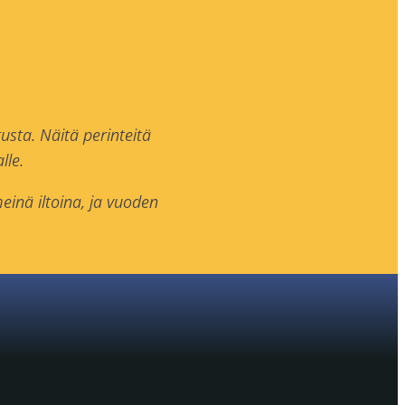
usta. Näitä perinteitä
lle.
inä iltoina, ja vuoden