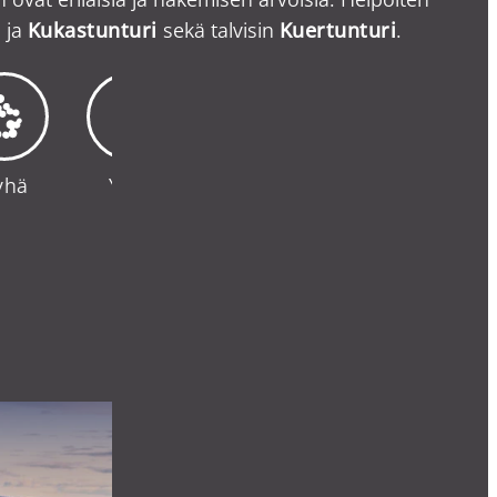
i
ja
Kukastunturi
sekä talvisin
Kuertunturi
.
yhä
Ylläs