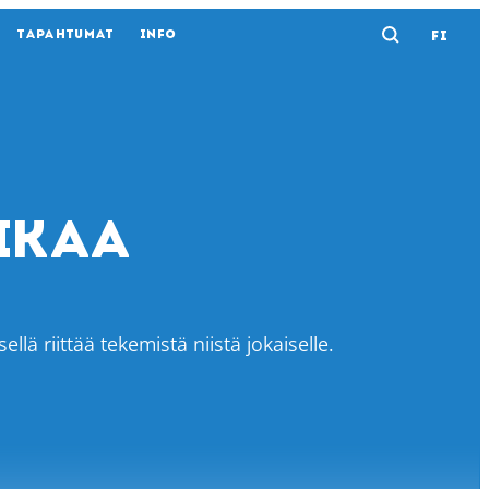
TAPAHTUMAT
INFO
FI
Avaa ha
ikaa
lä riittää tekemistä niistä jokaiselle.