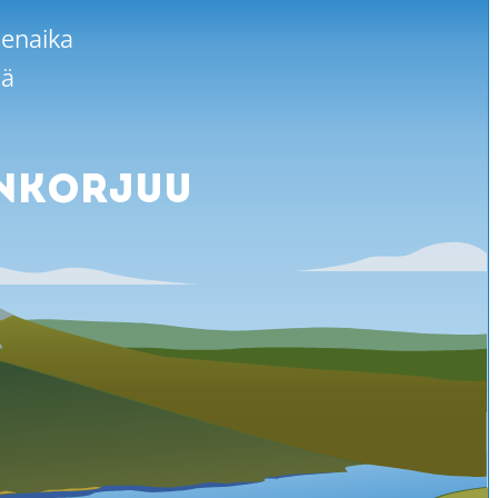
denaika
lä
NKORJUU