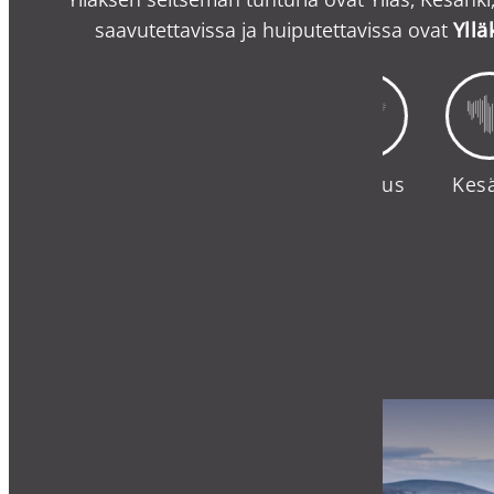
saavutettavissa ja huiputettavissa ovat
Yllä
Aakenus
Kes