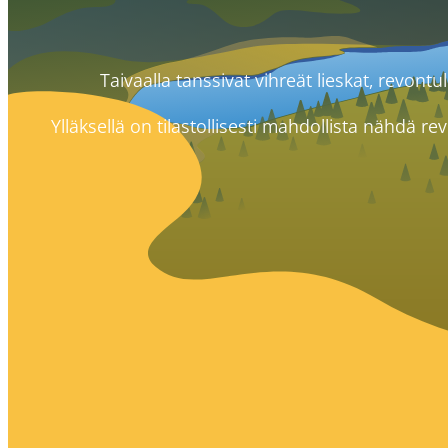
Taivaalla tanssivat vihreät lieskat, revontu
Ylläksellä on tilastollisesti mahdollista nähdä 