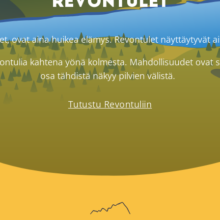
Revontulet
let, ovat aina huikea elämys. Revontulet näyttäytyvät aina
revontulia kahtena yönä kolmesta. Mahdollisuudet ovat si
osa tähdistä näkyy pilvien välistä.
Tutustu Revontuliin