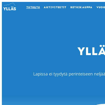
TUTUSTU
AKTIVITEETIT
RETKIKAUPPA
VUO
Yll
Lapissa ei tyydytä perinteiseen neljää