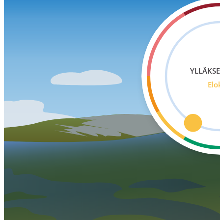
YLLÄKSE
Elo