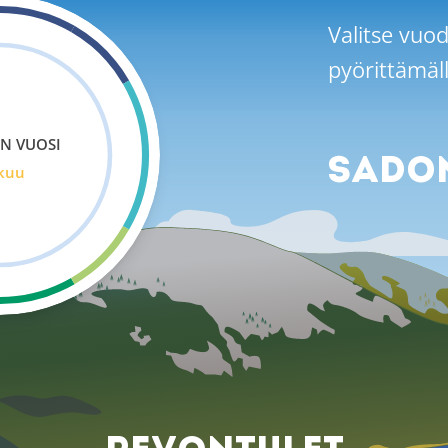
Valitse vuo
pyörittämäl
N VUOSI
SADO
kuu