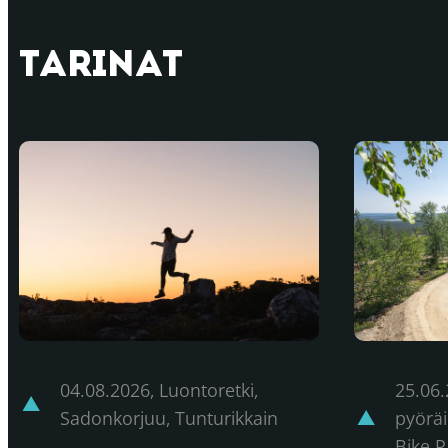
Tarinat
Sadonkorjuu – hetki luonnonantimien äärellä Ylläks
Ensimmäine
04.08.2026
,
Luontoretki,
25.06
Sadonkorjuu, Tunturikkain
pyöräi
Bike P