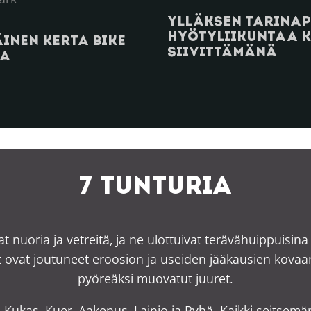
Ylläksen tarinap
Hyötyliikuntaa 
inen kerta Bike
siivittämänä
sa
7 tunturia
at nuoria ja vetreitä, ja ne ulottuivat terävähuippuisi
 ovat joutuneet eroosion ja useiden jääkausien kovaan k
pyöreäksi muovatut juuret.
, Kukas, Kuer, Aakenus, Lainio ja Pyhä. Kaikki seitsemän