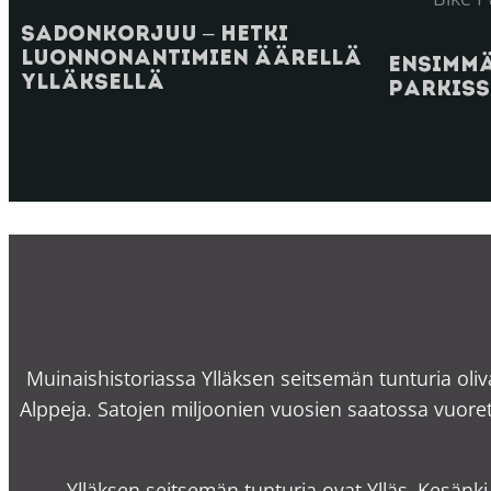
Sadonkorjuu – hetki
luonnonantimien äärellä
Ensimmä
Ylläksellä
Parkis
Muinaishistoriassa Ylläksen seitsemän tunturia oliv
Alppeja. Satojen miljoonien vuosien saatossa vuoret
Ylläksen seitsemän tunturia ovat Ylläs, Kesänki