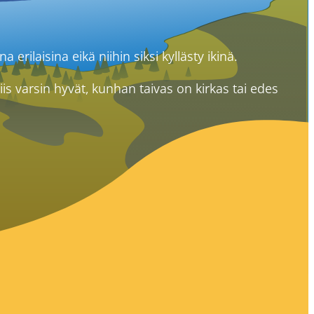
 erilaisina eikä niihin siksi kyllästy ikinä.
is varsin hyvät, kunhan taivas on kirkas tai edes