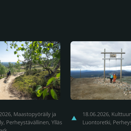
ellä
n kerta Bike Parkissa
Ylläksen tarinapolut -Hyöt
.2026
,
Maastopyöräily ja
18.06.2026
,
Kulttuur
ly, Perheystävällinen, Ylläs
Luontoretki, Perhey
ark