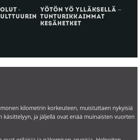
Yötön yö Ylläksellä –
olut -
tunturikkaimmat
kulttuurin
kesähetket
na monen kilometrin korkeuteen, muistuttaen nykyisiä
äsittelyyn, ja jäljellä ovat enää muinaisten vuorten
 ovat erilaisia ja näkemisen arvoisia. Helpoiten