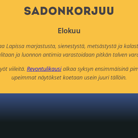
Sadonkorjuu
Elokuu
a Lapissa marjastusta, sienestystä, metsästystä ja kalast
litaan ja luonnon antimia varastoidaan pitkän talven vara
öt viileitä.
Revontulikausi
alkaa syksyn ensimmäisinä pime
upeimmat näytökset koetaan usein juuri tällöin.