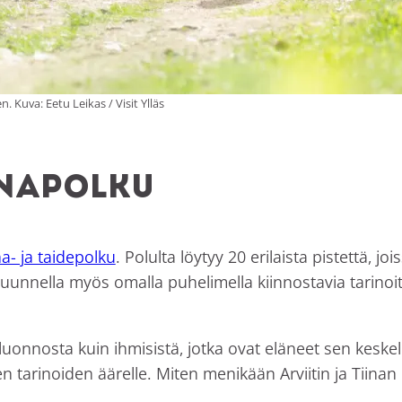
Kuva: Eetu Leikas / Visit Ylläs
napolku
a- ja taidepolku
. Polulta löytyy 20 erilaista pistettä, 
uunnella myös omalla puhelimella kiinnostavia tarinoi
luonnosta kuin ihmisistä, jotka ovat eläneet sen keskellä
len tarinoiden äärelle. Miten menikään Arviitin ja Tiinan