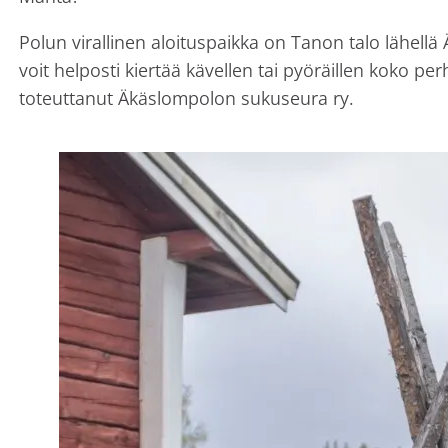
Polun virallinen aloituspaikka on Tanon talo lähell
voit helposti kiertää kävellen tai pyöräillen koko pe
toteuttanut Äkäslompolon sukuseura ry.