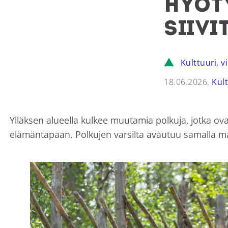
Hyöt
siiv
Kulttuuri, v
18.06.2026,
Kul
Ylläksen alueella kulkee muutamia polkuja, jotka ova
elämäntapaan. Polkujen varsilta avautuu samalla maise