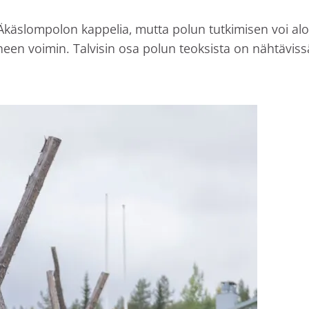
ä Äkäslompolon kappelia, mutta polun tutkimisen voi al
rheen voimin. Talvisin osa polun teoksista on nähtäviss