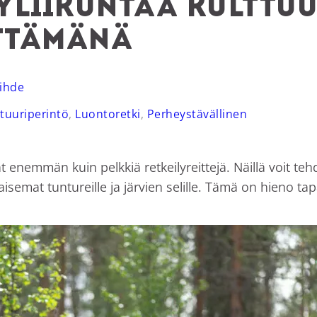
yliikuntaa kulttu
ittämänä
iihde
ttuuriperintö
,
Luontoretki
,
Perheystävällinen
t enemmän kuin pelkkiä retkeilyreittejä. Näillä voit t
mat tuntureille ja järvien selille. Tämä on hieno tapa 