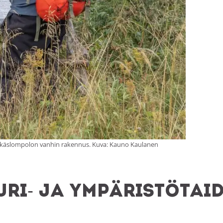
Äkäslompolon vanhin rakennus. Kuva: Kauno Kaulanen
uri- ja ympäristöta