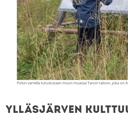
Polun varrella tutustutaan muun muassa Tanon taloon, joka on 
Ylläsjärven kulttu