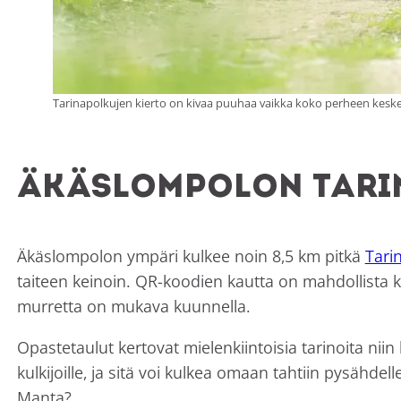
Tarinapolkujen kierto on kivaa puuhaa vaikka koko perheen kesken. 
Äkäslompolon tari
Äkäslompolon ympäri kulkee noin 8,5 km pitkä
Tarin
taiteen keinoin. QR-koodien kautta on mahdollista k
murretta on mukava kuunnella.
Opastetaulut kertovat mielenkiintoisia tarinoita niin 
kulkijoille, ja sitä voi kulkea omaan tahtiin pysähdel
Manta?