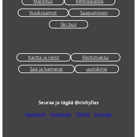
Majoitus
Retkikauppa
Vuokraamot
Saapuminen
Ski bus
Kartta ja reitit
Reittimaksu
Sää ja kamerat
uutiskirje
Seuraa ja tägää @visityllas
Facebook
Instagram
TikTok
Youtube