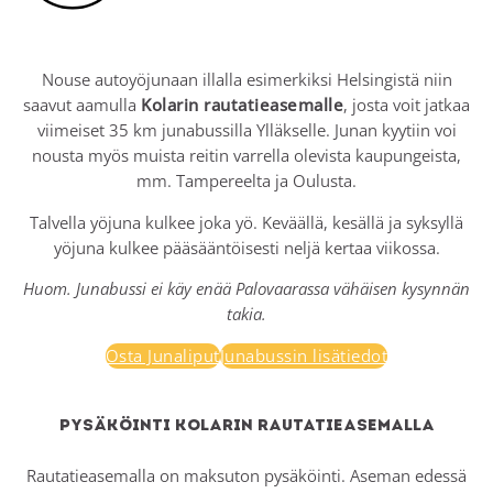
Nouse autoyöjunaan illalla esimerkiksi Helsingistä niin
saavut aamulla
Kolarin rautatieasemalle
, josta voit jatkaa
viimeiset 35 km junabussilla Ylläkselle. Junan kyytiin voi
nousta myös muista reitin varrella olevista kaupungeista,
mm. Tampereelta ja Oulusta.
Talvella yöjuna kulkee joka yö. Keväällä, kesällä ja syksyllä
yöjuna kulkee pääsääntöisesti neljä kertaa viikossa.
Huom. Junabussi ei käy enää Palovaarassa vähäisen kysynnän
takia.
Osta Junaliput
Junabussin lisätiedot
Pysäköinti Kolarin rautatieasemalla
Rautatieasemalla on maksuton pysäköinti. Aseman edessä