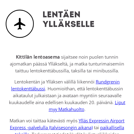
Lentäen
Ylläkselle
Kittilän lentoasema
sijaitsee noin puolen tunnin
ajomatkan päässä Ylläkseltä, ja matka tunturimaisemiin
taittuu lentokenttäbussilla, taksilla tai minibussilla.
Lentokentän ja Ylläksen välillä liikennöi
Rundgrenin
lentokenttäbussi
. Huomioithan, että lentokenttäbussin
aikataulut julkaistaan ja avataan myyntiin seuraavalle
kuukaudelle aina edellisen kuukauden 20. päivänä.
Liput
myy Matkahuolto
.
Matkan voi taittaa kätevästi myös
Ylläs Expressin Airport
Express -palvelulla (talvisesongin aikana)
tai
paikallisella