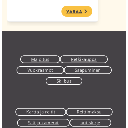
Varaa
Majoitus
Retkikauppa
Vuokraamot
Saapuminen
Ski bus
Kartta ja reitit
Reittimaksu
Sää ja kamerat
uutiskirje