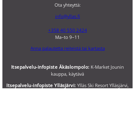
Ota yhteyttä:
info@yllas.fi
+358 40 550 2424
Ma–to 9–11
Anna palautetta reiteistä tai kartasta
Itsepalvelu-infopiste Äkäslompolo:
K-Market Jounin
kauppa, käytävä
Itsepalvelu-i
nfopiste Ylläsjärvi:
Ylläs Ski Resort Ylläsjärvi,
lipunmyyntiä vastapäätä
Itsepalvelupisteiltä löydät infonäytön ja tabletit, joilla voit
selata Ylläksen sähköistä karttaa sekä nettisivuja ja hakea
tietoa itsenäisesti.