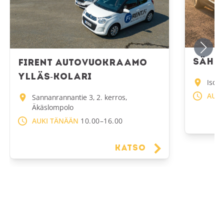
Sähk
FiRent autovuokraamo
Ylläs-Kolari
Iso-Y
AUKI
Sannanrannantie 3, 2. kerros,
Äkäslompolo
AUKI TÄNÄÄN
10.00–16.00
Katso