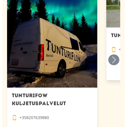
Tunt
+35
TunturiFow
kuljetuspalvelut
+358207639880