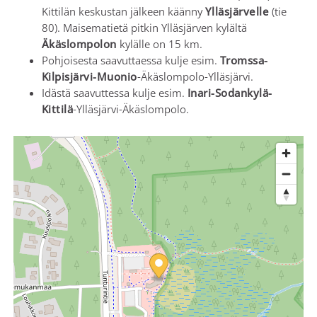
Kittilän keskustan jälkeen käänny
Ylläsjärvelle
(tie
80). Maisematietä pitkin Ylläsjärven kylältä
Äkäslompolon
kylälle on 15 km.
Pohjoisesta saavuttaessa kulje esim.
Tromssa-
Kilpisjärvi-Muonio
-Äkäslompolo-Ylläsjärvi.
Idästä saavuttessa kulje esim.
Inari-Sodankylä-
Kittilä
-Ylläsjärvi-Äkäslompolo.