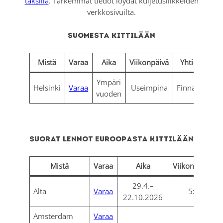
taksilla
. Tarkemmat tiedot löydät kuljetusliikkeiden
verkkosivuilta.
Suomesta Kittilään
Mistä
Varaa
Aika
Viikonpäivä
Yhtiö
Ympäri
Helsinki
Varaa
Useimpina
Finnair
vuoden
Suorat lennot Euroopasta Kittilään
Mistä
Varaa
Aika
Viikonpäivä
29.4.–
Alta
Varaa
5x
22.10.2026
Amsterdam
Varaa