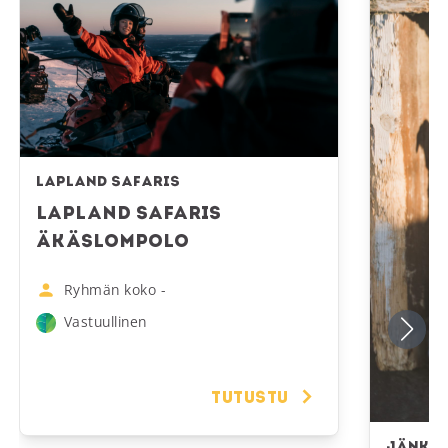
Lapland Safaris
Lapland Safaris
Äkäslompolo
Ryhmän koko
-
Vastuullinen
Tutustu
Jänkä 