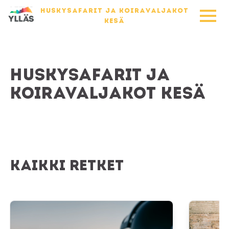
HUSKYSAFARIT JA KOIRAVALJAKOT
KESÄ
Huskysafarit ja
koiravaljakot kesä
Kaikki retket
Lapland Safaris Äkäslompolo
Jänkä Ranch 