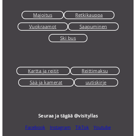
Majoitus
Retkikauppa
Vuokraamot
Saapuminen
Ski bus
Kartta ja reitit
Reittimaksu
Sää ja kamerat
uutiskirje
Seuraa ja tägää @visityllas
Facebook
Instagram
TikTok
Youtube