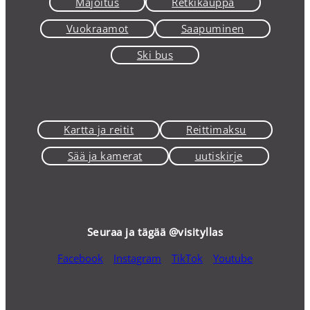
Majoitus
Retkikauppa
Vuokraamot
Saapuminen
Ski bus
Kartta ja reitit
Reittimaksu
Sää ja kamerat
uutiskirje
Seuraa ja tägää @visityllas
Facebook
Instagram
TikTok
Youtube