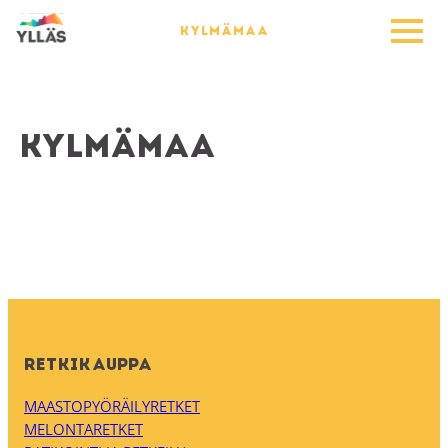
KYLMÄMAA
Kylmämaa
RETKIKAUPPA
MAASTOPYÖRÄILYRETKET
MELONTARETKET