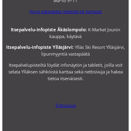
Ma–to 9–11
Anna palautetta reiteistä tai kartasta
Itsepalvelu-infopiste Äkäslompolo:
K-Market Jounin
kauppa, käytävä
Itsepalvelu-i
nfopiste Ylläsjärvi:
Ylläs Ski Resort Ylläsjärvi,
lipunmyyntiä vastapäätä
Itsepalvelupisteiltä löydät infonäytön ja tabletit, joilla voit
selata Ylläksen sähköistä karttaa sekä nettisivuja ja hakea
tietoa itsenäisesti.
Tietosuoja