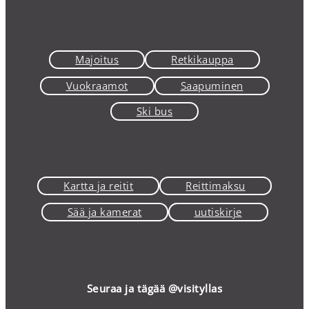
Majoitus
Retkikauppa
Vuokraamot
Saapuminen
Ski bus
Kartta ja reitit
Reittimaksu
Sää ja kamerat
uutiskirje
Seuraa ja tägää @visityllas