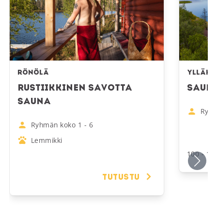
Ylläks
Rönölä
Sauna
Rustiikkinen Savotta
Sauna
Ryhm
Ryhmän koko
1
-
6
Lemmikki
100 - 150
Tutustu