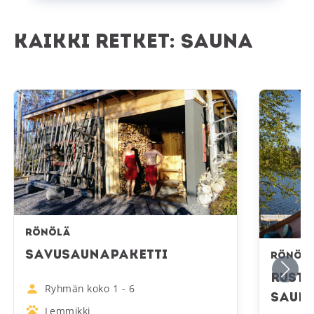
Kaikki retket: Sauna
Savusaunapaketti
Rustiikkine
Rönölä
Savusaunapaketti
Rönöl
Rusti
Ryhmän koko
1
-
6
Saun
Lemmikki