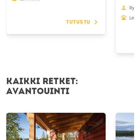
Ryhm
Lemm
Tutustu
Kaikki retket:
Avantouinti
Rustiikkinen Savotta Sauna
Sauna ja av