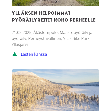
Ylläksen helpoimmat
pyöräilyreitit koko perheelle
21.05.2025, Äkäslompolo, Maastopyöräily ja
pyöräily, Perheystävällinen, Ylläs Bike Park,
Ylläsjärvi
Lasten kanssa
Talvipyöräily Ylläksellä – opas huolletuille talvipoluille