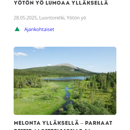
Yötön yö lumoaa Ylläksellä
28.05.2025, Luontoretki, Yötön yö
Ajankohtaiset
Melonta Ylläksellä – parhaat reitit aloittelijoille ja perheille
Melonta Ylläksellä – parhaat