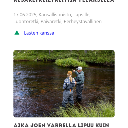
kesäretkeilyreittiä Ylläksellä
17.06.2025, Kansallispuisto, Lapsille,
Luontoretki, Päiväretki, Perheystävällinen
Lasten kanssa
Aika joen varrella lipuu kuin perho vedessä
Aika joen varrella lipuu kuin