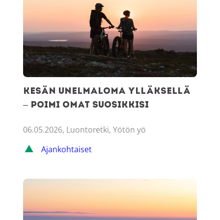
Kesän unelmaloma Ylläksellä
– poimi omat suosikkisi
06.05.2026, Luontoretki, Yötön yö
Ajankohtaiset
Talven bucket list Ylläkselle – koe ainakin nämä