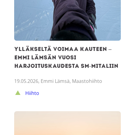
Ylläkseltä voimaa kauteen –
Emmi Lämsän vuosi
harjoituskaudesta SM-mitaliin
19.05.2026, Emmi Lämsä, Maastohiihto
Hiihto
Kesän unelmaloma Ylläksellä – poimi omat suosikkisi