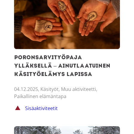
Poronsarvityöpaja
Ylläksellä – ainutlaatuinen
käsityöelämys Lapissa
04.12.2025, Käsityöt, Muu aktiviteetti,
Paikallinen elämäntapa
Sisäaktiviteetit
Ylläksen laduilta kansainvälisiin kisoihin – Emmi Lämsän u