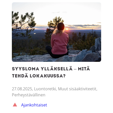
Syysloma Ylläksellä – mitä tehdä lokakuussa?
Syysloma Ylläksellä – mitä
tehdä lokakuussa?
27.08.2025, Luontoretki, Muut sisäaktiviteetit,
Perheystävällinen
Ajankohtaiset