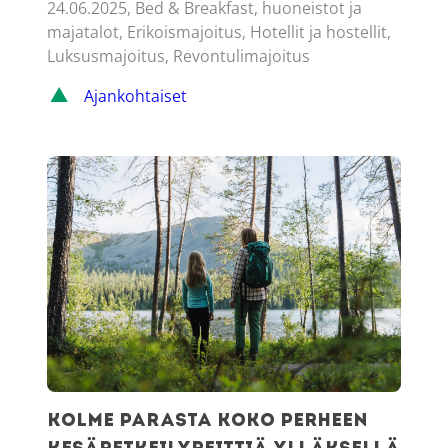
24.06.2025, Bed & Breakfast, huoneistot ja
majatalot, Erikoismajoitus, Hotellit ja hostellit,
Luksusmajoitus, Revontulimajoitus
Ajankohtaiset
Kolme parasta koko perheen kesäretkeilyreittiä Ylläksellä
Kolme parasta koko perheen