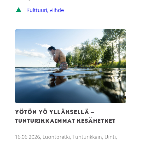
Kulttuuri, viihde
Yötön yö Ylläksellä – tunturikkaimmat kesähetket
Yötön yö Ylläksellä –
tunturikkaimmat kesähetket
16.06.2026, Luontoretki, Tunturikkain, Uinti,