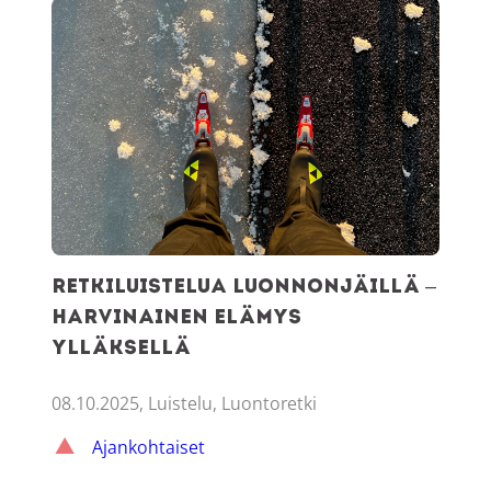
Retkiluistelua luonnonjäillä – harvinainen elämys Ylläksell
Retkiluistelua luonnonjäillä –
harvinainen elämys
Ylläksellä
08.10.2025, Luistelu, Luontoretki
Ajankohtaiset