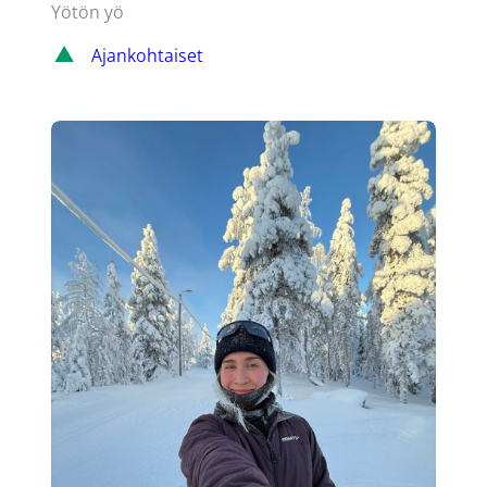
Yötön yö
Ajankohtaiset
Ylläkseltä voimaa kauteen – Emmi Lämsän vuosi harjoitus