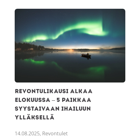
Revontulikausi alkaa elokuussa – 5 paikkaa syystaivaan ihai
Revontulikausi alkaa
elokuussa – 5 paikkaa
syystaivaan ihailuun
Ylläksellä
14.08.2025, Revontulet