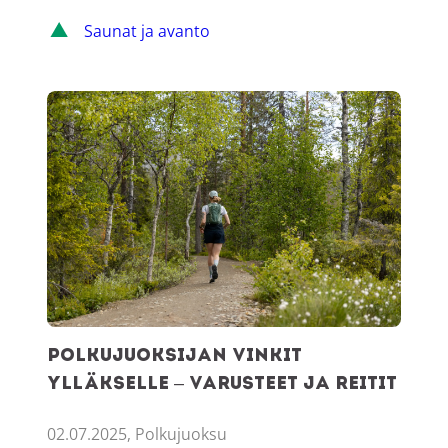
Saunat ja avanto
Polkujuoksijan vinkit Ylläkselle – varusteet ja reitit
Polkujuoksijan vinkit
Ylläkselle – varusteet ja reitit
02.07.2025, Polkujuoksu