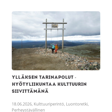
Ylläksen tarinapolut -Hyötyliikuntaa kulttuurin siivittämän
Ylläksen tarinapolut -
Hyötyliikuntaa kulttuurin
siivittämänä
18.06.2026, Kulttuuriperintö, Luontoretki,
Perheystävällinen