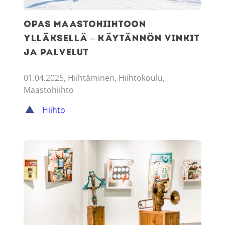
Opas maastohiihtoon
Ylläksellä – käytännön vinkit
ja palvelut
01.04.2025, Hiihtäminen, Hiihtokoulu,
Maastohiihto
Hiihto
Ylläksen parhaat aktiviteetit huonolla säällä tai kovalla pak