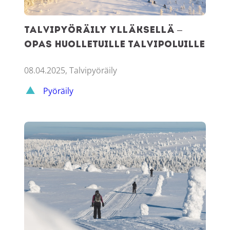
Talvipyöräily Ylläksellä –
opas huolletuille talvipoluille
08.04.2025, Talvipyöräily
Pyöräily
Kolme kevään suosikkihiihtolenkkiä