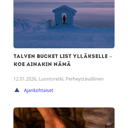
Talven bucket list Ylläkselle –
koe ainakin nämä
12.01.2026, Luontoretki, Perheystävällinen
Ajankohtaiset
Poronsarvityöpaja Ylläksellä – ainutlaatuinen käsityöelämy