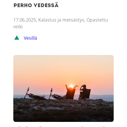
perho vedessä
17.06.2025, Kalastus ja metsästys, Opastettu
retki
Vesillä
Yötön yö lumoaa Ylläksellä