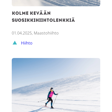
Kolme kevään
suosikkihiihtolenkkiä
01.04.2025, Maastohiihto
Hiihto
Opas maastohiihtoon Ylläksellä – käytännön vinkit ja palve