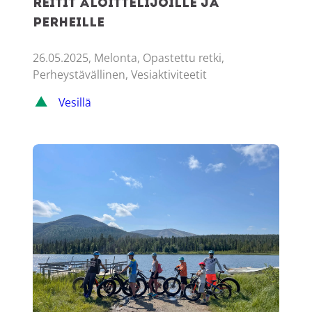
reitit aloittelijoille ja
perheille
26.05.2025, Melonta, Opastettu retki,
Perheystävällinen, Vesiaktiviteetit
Vesillä
Ylläksen helpoimmat pyöräilyreitit koko perheelle