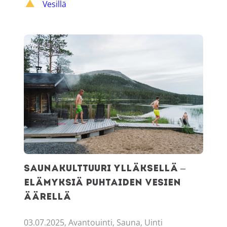
Vesillä
Saunakulttuuri Ylläksellä – elämyksiä puhtaiden vesien äär
Saunakulttuuri Ylläksellä –
elämyksiä puhtaiden vesien
äärellä
03.07.2025, Avantouinti, Sauna, Uinti